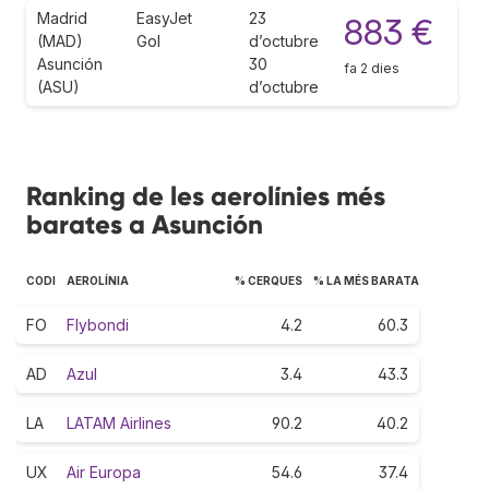
Madrid
EasyJet
23
883 €
(MAD)
Gol
d’octubre
Asunción
30
fa 2 dies
(ASU)
d’octubre
Ranking de les aerolínies més
barates a Asunción
CODI
AEROLÍNIA
% CERQUES
% LA MÉS BARATA
FO
Flybondi
4.2
60.3
AD
Azul
3.4
43.3
LA
LATAM Airlines
90.2
40.2
UX
Air Europa
54.6
37.4