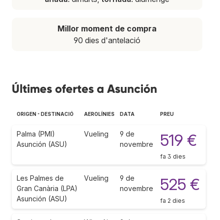
Millor moment de compra
90 dies d'antelació
Últimes ofertes a Asunción
ORIGEN - DESTINACIÓ
AEROLÍNIES
DATA
PREU
Palma (PMI)
Vueling
9 de
519 €
Asunción (ASU)
novembre
fa 3 dies
Les Palmes de
Vueling
9 de
525 €
Gran Canària (LPA)
novembre
Asunción (ASU)
fa 2 dies