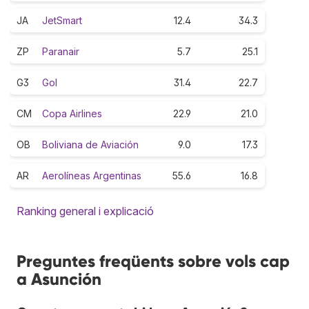
JA
JetSmart
12.4
34.3
ZP
Paranair
5.7
25.1
G3
Gol
31.4
22.7
CM
Copa Airlines
22.9
21.0
OB
Boliviana de Aviación
9.0
17.3
AR
Aerolíneas Argentinas
55.6
16.8
Ranking general i explicació
Preguntes freqüents sobre vols cap
a Asunción