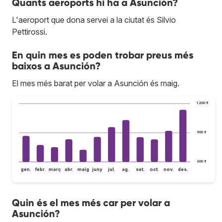
Quants aeroports hi ha a Asunción?
L'aeroport que dona servei a la ciutat és Silvio
Pettirossi.
En quin mes es poden trobar preus més
baixos a Asunción?
El mes més barat per volar a Asunción és maig.
1.200 €
900 €
600 €
gen.
febr.
març
abr.
maig
juny
jul.
ag.
set.
oct.
nov.
des.
Quin és el mes més car per volar a
Asunción?