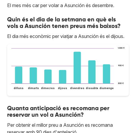
El mes més car per volar a Asunción és desembre.
Quin és el dia de la setmana en què els
vols a Asunción tenen preus més baixos?
El dia més econòmic per viatjar a Asunción és el dijous.
1.000 €
900 €
800 €
dilluns
dimarts
dimecres
dijous
divendres
dissabte
diumenge
Quanta anticipació es recomana per
reservar un vol a Asunción?
Per obtenir el millor preu a Asunción es recomana
reservar amb 90 dies d'antelació.