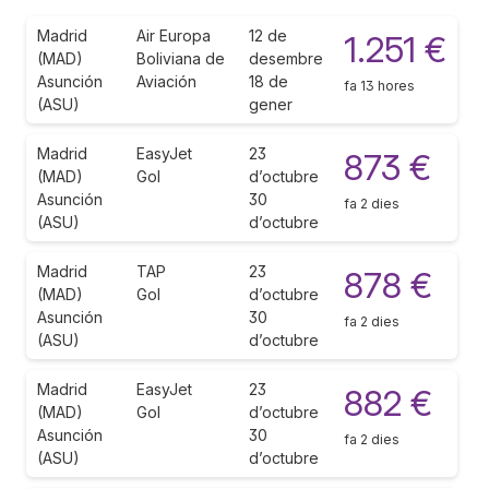
Madrid
Air Europa
12 de
1.251 €
(MAD)
Boliviana de
desembre
Asunción
Aviación
18 de
fa 13 hores
(ASU)
gener
Madrid
EasyJet
23
873 €
(MAD)
Gol
d’octubre
Asunción
30
fa 2 dies
(ASU)
d’octubre
Madrid
TAP
23
878 €
(MAD)
Gol
d’octubre
Asunción
30
fa 2 dies
(ASU)
d’octubre
Madrid
EasyJet
23
882 €
(MAD)
Gol
d’octubre
Asunción
30
fa 2 dies
(ASU)
d’octubre