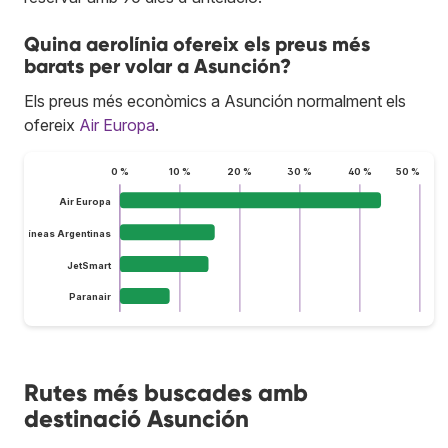
Quina aerolínia ofereix els preus més
barats per volar a Asunción?
Els preus més econòmics a Asunción normalment els
ofereix
Air Europa
.
0 %
10 %
20 %
30 %
40 %
50 %
Air Europa
Aerolíneas Argentinas
JetSmart
Paranair
Rutes més buscades amb
destinació Asunción