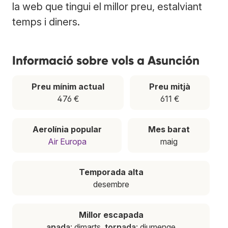
la web que tingui el millor preu, estalviant
temps i diners.
Informació sobre vols a Asunción
Preu mínim actual
Preu mitjà
476 €
611 €
Aerolínia popular
Mes barat
Air Europa
maig
Temporada alta
desembre
Millor escapada
anada
: dimarts,
tornada
: diumenge