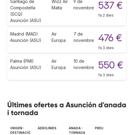
Santiago de
Wizz Air
9 de
537 €
Compostel·la
Malta
novembre
(SCQ)
fa 2 dies
Asunción (ASU)
Madrid (MAD)
Air
7 de
476 €
Asunción (ASU)
Europa
novembre
fa 3 dies
Palma (PMI)
Air
10 de
550 €
Asunción (ASU)
Europa
novembre
fa 3 dies
Últimes ofertes a Asunción d'anada
i tornada
ORIGEN -
AEROLÍNIES
ANADA -
PREU
DESTINACIÓ
TORNADA