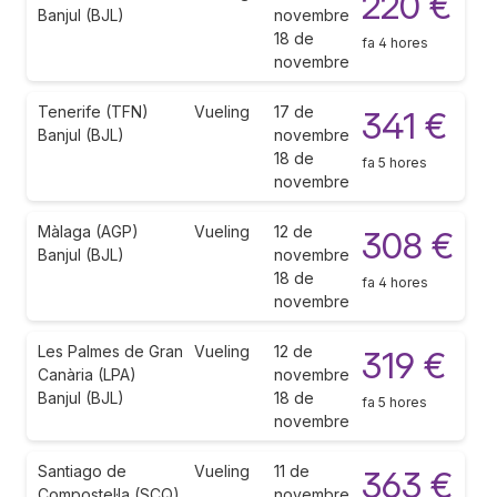
220 €
Banjul (BJL)
novembre
18 de
fa 4 hores
novembre
Tenerife (TFN)
Vueling
17 de
341 €
Banjul (BJL)
novembre
18 de
fa 5 hores
novembre
Màlaga (AGP)
Vueling
12 de
308 €
Banjul (BJL)
novembre
18 de
fa 4 hores
novembre
Les Palmes de Gran
Vueling
12 de
319 €
Canària (LPA)
novembre
Banjul (BJL)
18 de
fa 5 hores
novembre
Santiago de
Vueling
11 de
363 €
Compostel·la (SCQ)
novembre