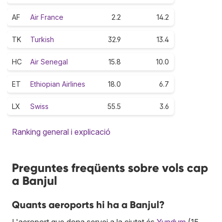
AF
Air France
2.2
14.2
TK
Turkish
32.9
13.4
HC
Air Senegal
15.8
10.0
ET
Ethiopian Airlines
18.0
6.7
LX
Swiss
55.5
3.6
Ranking general i explicació
Preguntes freqüents sobre vols cap
a Banjul
Quants aeroports hi ha a Banjul?
L'aeroport que dona servei a la ciutat és
Yundum
(15