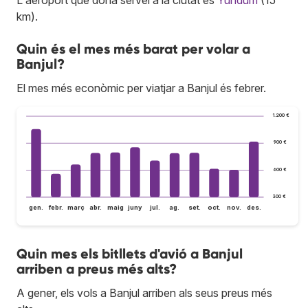
km).
Quin és el mes més barat per volar a
Banjul?
El mes més econòmic per viatjar a Banjul és febrer.
1.200 €
900 €
600 €
300 €
gen.
febr.
març
abr.
maig
juny
jul.
ag.
set.
oct.
nov.
des.
Quin mes els bitllets d'avió a Banjul
arriben a preus més alts?
A gener, els vols a Banjul arriben als seus preus més