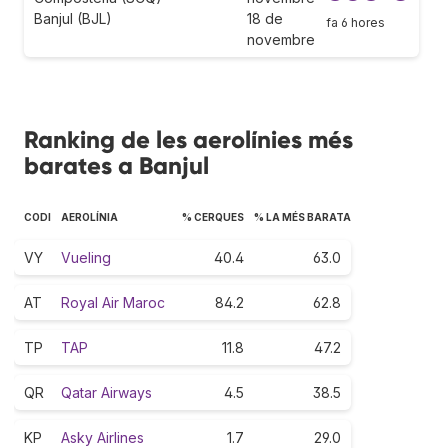
Banjul (BJL)
18 de
fa 6 hores
novembre
Ranking de les aerolínies més
barates a Banjul
CODI
AEROLÍNIA
% CERQUES
% LA MÉS BARATA
VY
Vueling
40.4
63.0
AT
Royal Air Maroc
84.2
62.8
TP
TAP
11.8
47.2
QR
Qatar Airways
4.5
38.5
KP
Asky Airlines
1.7
29.0