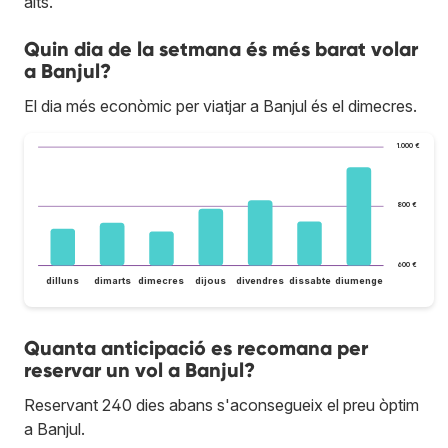
alts.
Quin dia de la setmana és més barat volar
a Banjul?
El dia més econòmic per viatjar a Banjul és el dimecres.
1.000 €
800 €
600 €
dilluns
dimarts
dimecres
dijous
divendres
dissabte
diumenge
Quanta anticipació es recomana per
reservar un vol a Banjul?
Reservant 240 dies abans s'aconsegueix el preu òptim
a Banjul.