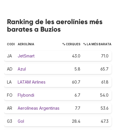
Ranking de les aerolínies més
barates a Buzios
CODI
AEROLÍNIA
% CERQUES
% LA MÉS BARATA
JA
JetSmart
43.0
71.0
AD
Azul
5.8
65.7
LA
LATAM Airlines
60.7
61.8
FO
Flybondi
6.7
54.0
AR
Aerolíneas Argentinas
7.7
53.6
G3
Gol
28.4
47.3