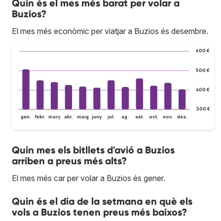
Quin és el mes més barat per volar a
Buzios?
El mes més econòmic per viatjar a Buzios és desembre.
600 €
500 €
400 €
300 €
gen.
febr.
març
abr.
maig
juny
jul.
ag.
set.
oct.
nov.
des.
Quin mes els bitllets d'avió a Buzios
arriben a preus més alts?
El mes més car per volar a Buzios és gener.
Quin és el dia de la setmana en què els
vols a Buzios tenen preus més baixos?