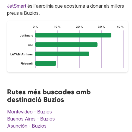
JetSmart
és l'aerolínia que acostuma a donar els millors
preus a Buzios.
0 %
10 %
20 %
30 %
40 %
JetSmart
Gol
LATAM Airlines
Flybondi
Rutes més buscades amb
destinació Buzios
Montevideo - Buzios
Buenos Aires - Buzios
Asunción - Buzios