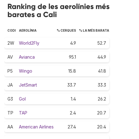
Ranking de les aerolínies més
barates a Cali
CODI
AEROLÍNIA
% CERQUES
% LA MÉS BARATA
2W
World2Fly
4.9
52.7
AV
Avianca
95.1
44.9
P5
Wingo
15.8
41.8
JA
JetSmart
33.7
33.3
G3
Gol
1.4
26.2
TP
TAP
2.4
20.7
AA
American Airlines
27.4
20.4