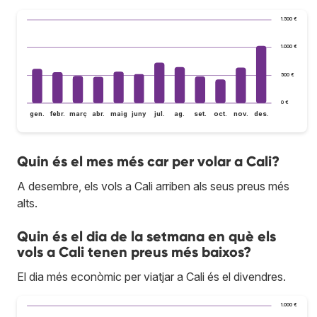
1.500 €
1.000 €
500 €
0 €
gen.
febr.
març
abr.
maig
juny
jul.
ag.
set.
oct.
nov.
des.
Quin és el mes més car per volar a Cali?
A desembre, els vols a Cali arriben als seus preus més
alts.
Quin és el dia de la setmana en què els
vols a Cali tenen preus més baixos?
El dia més econòmic per viatjar a Cali és el divendres.
1.000 €