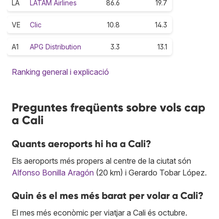
LA
LATAM Airlines
86.6
19.7
VE
Clic
10.8
14.3
A1
APG Distribution
3.3
13.1
Ranking general i explicació
Preguntes freqüents sobre vols cap
a Cali
Quants aeroports hi ha a Cali?
Els aeroports més propers al centre de la ciutat són
Alfonso Bonilla Aragón
(20 km) i Gerardo Tobar López.
Quin és el mes més barat per volar a Cali?
El mes més econòmic per viatjar a Cali és octubre.