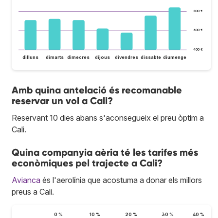
800 €
600 €
400 €
dilluns
dimarts
dimecres
dijous
divendres
dissabte
diumenge
Amb quina antelació és recomanable
reservar un vol a Cali?
Reservant 10 dies abans s'aconsegueix el preu òptim a
Cali.
Quina companyia aèria té les tarifes més
econòmiques pel trajecte a Cali?
Avianca
és l'aerolínia que acostuma a donar els millors
preus a Cali.
0 %
10 %
20 %
30 %
40 %