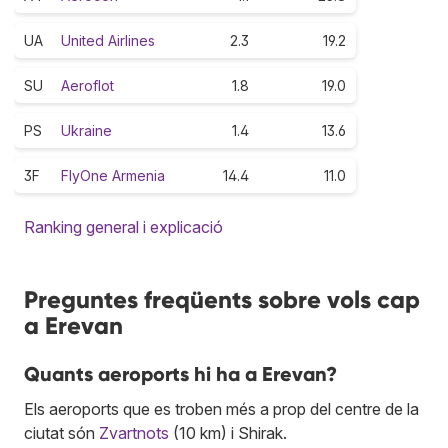
UA
United Airlines
2.3
19.2
SU
Aeroflot
1.8
19.0
PS
Ukraine
1.4
13.6
3F
FlyOne Armenia
14.4
11.0
Ranking general i explicació
Preguntes freqüents sobre vols cap
a Erevan
Quants aeroports hi ha a Erevan?
Els aeroports que es troben més a prop del centre de la
ciutat són
Zvartnots
(10 km) i Shirak.