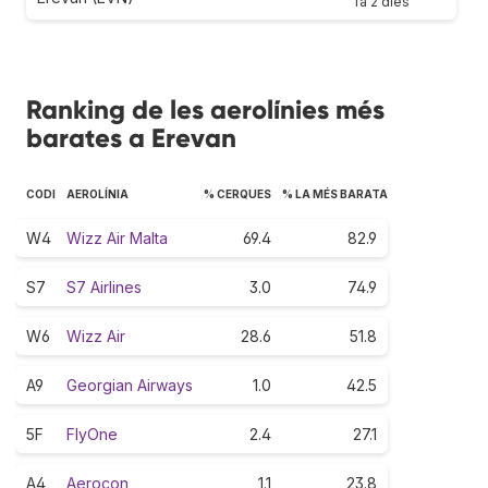
fa 2 dies
Ranking de les aerolínies més
barates a Erevan
CODI
AEROLÍNIA
% CERQUES
% LA MÉS BARATA
W4
Wizz Air Malta
69.4
82.9
S7
S7 Airlines
3.0
74.9
W6
Wizz Air
28.6
51.8
A9
Georgian Airways
1.0
42.5
5F
FlyOne
2.4
27.1
A4
Aerocon
1.1
23.8