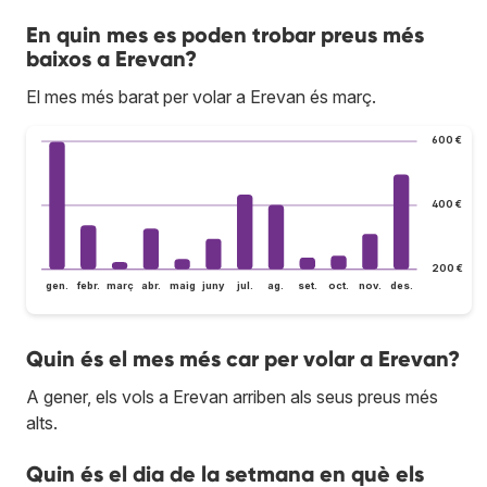
En quin mes es poden trobar preus més
baixos a Erevan?
El mes més barat per volar a Erevan és març.
600 €
400 €
200 €
gen.
febr.
març
abr.
maig
juny
jul.
ag.
set.
oct.
nov.
des.
Quin és el mes més car per volar a Erevan?
A gener, els vols a Erevan arriben als seus preus més
alts.
Quin és el dia de la setmana en què els