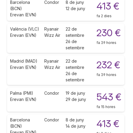
Barcelona
Condor
8 de juny
413 €
(BCN)
12 de juny
Erevan (EVN)
fa 2 dies
València (VLC)
Ryanair
22 de
230 €
Erevan (EVN)
Wizz Air
setembre
26 de
fa 39 hores
setembre
Madrid (MAD)
Ryanair
22 de
232 €
Erevan (EVN)
Wizz Air
setembre
26 de
fa 39 hores
setembre
Palma (PMI)
Condor
19 de juny
543 €
Erevan (EVN)
29 de juny
fa 15 hores
Barcelona
Condor
8 de juny
413 €
(BCN)
14 de juny
Erevan (EVN)