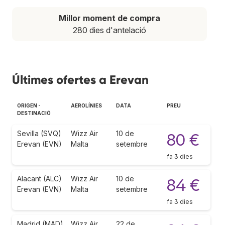
Millor moment de compra
280 dies d'antelació
Últimes ofertes a Erevan
ORIGEN -
AEROLÍNIES
DATA
PREU
DESTINACIÓ
Sevilla (SVQ)
Wizz Air
10 de
80 €
Erevan (EVN)
Malta
setembre
fa 3 dies
Alacant (ALC)
Wizz Air
10 de
84 €
Erevan (EVN)
Malta
setembre
fa 3 dies
Madrid (MAD)
Wizz Air
22 de