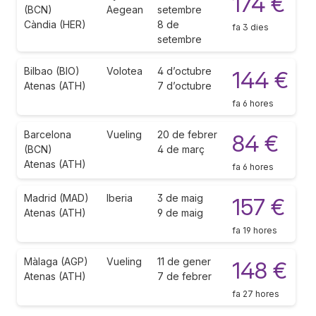
174 €
(BCN)
Aegean
setembre
Càndia (HER)
8 de
fa 3 dies
setembre
Bilbao (BIO)
Volotea
4 d’octubre
144 €
Atenas (ATH)
7 d’octubre
fa 6 hores
Barcelona
Vueling
20 de febrer
84 €
(BCN)
4 de març
Atenas (ATH)
fa 6 hores
Madrid (MAD)
Iberia
3 de maig
157 €
Atenas (ATH)
9 de maig
fa 19 hores
Màlaga (AGP)
Vueling
11 de gener
148 €
Atenas (ATH)
7 de febrer
fa 27 hores