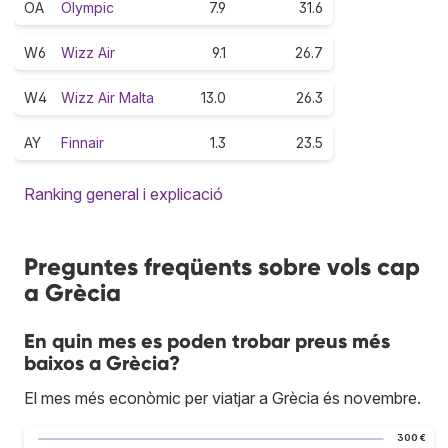
OA
Olympic
7.9
31.6
W6
Wizz Air
9.1
26.7
W4
Wizz Air Malta
13.0
26.3
AY
Finnair
1.3
23.5
Ranking general i explicació
Preguntes freqüents sobre vols cap
a Grècia
En quin mes es poden trobar preus més
baixos a Grècia?
El mes més econòmic per viatjar a Grècia és novembre.
300 €