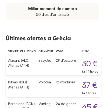
Millor moment de compra
50 dies d'antelació
Últimes ofertes a Grècia
ORIGEN - DESTINACIÓ
AEROLÍNIES
DATA
PREU
Alacant (ALC)
EasyJet
29 d’octubre
30 €
Atenas (ATH)
fa 44 hores
Bilbao (BIO)
Volotea
12 d’octubre
37 €
Atenas (ATH)
fa 6 hores
Barcelona (BCN)
Vueling
24 de gener
45 €