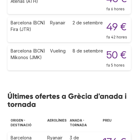
Atenas (ATH)
fa 6 hores
Barcelona (BCN)
Ryanair
2 de setembre
49 €
Fira (JTR)
fa 42 hores
Barcelona (BCN)
Vueling
8 de setembre
50 €
Míkonos (JMK)
fa 5 hores
Últimes ofertes a Grècia d'anada i
tornada
ORIGEN -
AEROLÍNIES
ANADA -
PREU
DESTINACIÓ
TORNADA
Barcelona
Ryanair
3 de