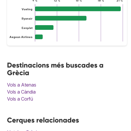
9 %
12 %
15 %
18 %
21 %
Vueling
Ryanair
EasyJet
Aegean Airlines
Destinacions més buscades a
Grècia
Vols a Atenas
Vols a Càndia
Vols a Corfú
Cerques relacionades