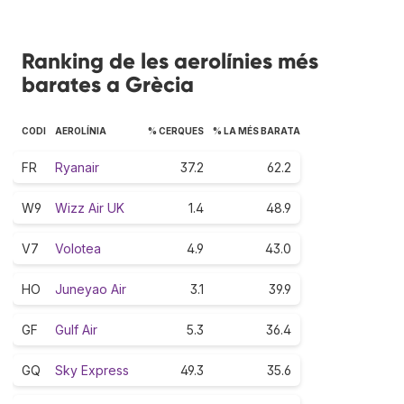
Ranking de les aerolínies més
barates a Grècia
CODI
AEROLÍNIA
% CERQUES
% LA MÉS BARATA
FR
Ryanair
37.2
62.2
W9
Wizz Air UK
1.4
48.9
V7
Volotea
4.9
43.0
HO
Juneyao Air
3.1
39.9
GF
Gulf Air
5.3
36.4
GQ
Sky Express
49.3
35.6