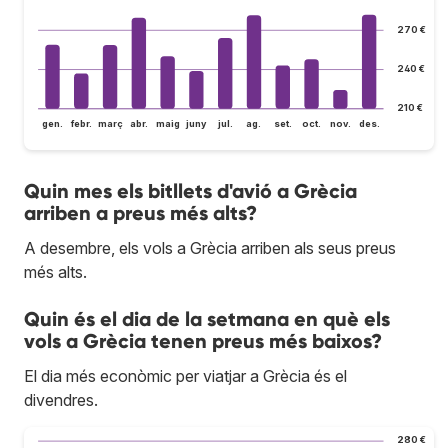
270 €
240 €
210 €
gen.
febr.
març
abr.
maig
juny
jul.
ag.
set.
oct.
nov.
des.
Quin mes els bitllets d'avió a Grècia
arriben a preus més alts?
A desembre, els vols a Grècia arriben als seus preus
més alts.
Quin és el dia de la setmana en què els
vols a Grècia tenen preus més baixos?
El dia més econòmic per viatjar a Grècia és el
divendres.
280 €