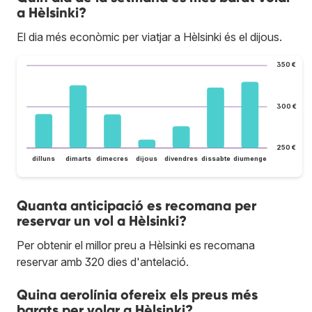
a Hèlsinki?
El dia més econòmic per viatjar a Hèlsinki és el dijous.
350 €
300 €
250 €
dilluns
dimarts
dimecres
dijous
divendres
dissabte
diumenge
Quanta anticipació es recomana per
reservar un vol a Hèlsinki?
Per obtenir el millor preu a Hèlsinki es recomana
reservar amb 320 dies d'antelació.
Quina aerolínia ofereix els preus més
barats per volar a Hèlsinki?