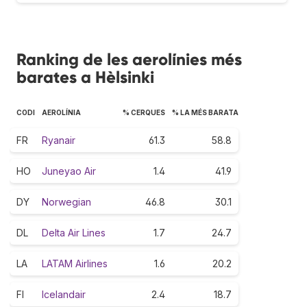
Ranking de les aerolínies més
barates a Hèlsinki
CODI
AEROLÍNIA
% CERQUES
% LA MÉS BARATA
FR
Ryanair
61.3
58.8
HO
Juneyao Air
1.4
41.9
DY
Norwegian
46.8
30.1
DL
Delta Air Lines
1.7
24.7
LA
LATAM Airlines
1.6
20.2
FI
Icelandair
2.4
18.7