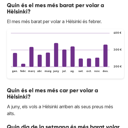
Quin és el mes més barat per volar a
Hèlsinki?
El mes més barat per volar a Hèlsinki és febrer.
400 €
300 €
200 €
gen.
febr.
març
abr.
maig
juny
jul.
ag.
set.
oct.
nov.
des.
Quin és el mes més car per volar a
Hèlsinki?
A juny, els vols a Hèlsinki arriben als seus preus més
alts.
Quin dia de la setmana és més barat volar