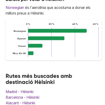
Norwegian
és l'aerolínia que acostuma a donar els
millors preus a Hèlsinki.
0 %
20 %
40 %
60 %
Norwegian
Ryanair
Finnair
Wizz Air UK
Rutes més buscades amb
destinació Hèlsinki
Madrid - Hèlsinki
Barcelona - Hèlsinki
Alacant - Hèlsinki