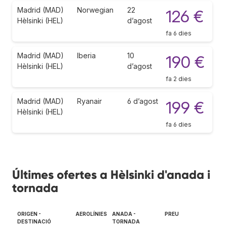
Madrid (MAD)
Norwegian
22
126 €
Hèlsinki (HEL)
d’agost
fa 6 dies
Madrid (MAD)
Iberia
10
190 €
Hèlsinki (HEL)
d’agost
fa 2 dies
Madrid (MAD)
Ryanair
6 d’agost
199 €
Hèlsinki (HEL)
fa 6 dies
Últimes ofertes a Hèlsinki d'anada i
tornada
ORIGEN -
AEROLÍNIES
ANADA -
PREU
DESTINACIÓ
TORNADA