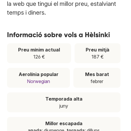
la web que tingui el millor preu, estalviant
temps i diners.
Informació sobre vols a Hèlsinki
Preu mínim actual
Preu mitjà
126 €
187 €
Aerolínia popular
Mes barat
Norwegian
febrer
Temporada alta
juny
Millor escapada
anada
: diumenge,
tornada
: dilluns