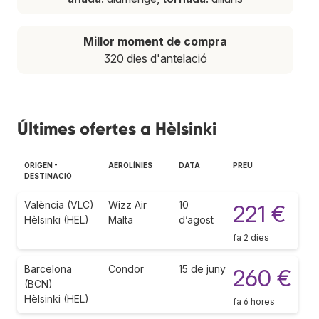
Millor moment de compra
320 dies d'antelació
Últimes ofertes a Hèlsinki
ORIGEN -
AEROLÍNIES
DATA
PREU
DESTINACIÓ
València (VLC)
Wizz Air
10
221 €
Hèlsinki (HEL)
Malta
d’agost
fa 2 dies
Barcelona
Condor
15 de juny
260 €
(BCN)
Hèlsinki (HEL)
fa 6 hores