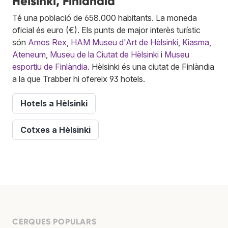
Hèlsinki, Finlàndia
Té una població de 658.000 habitants. La moneda
oficial és euro (€). Els punts de major interès turístic
són
Amos Rex
,
HAM Museu d'Art de Hèlsinki
,
Kiasma
,
Ateneum
,
Museu de la Ciutat de Hèlsinki
i
Museu
esportiu de Finlàndia
. Hèlsinki és una ciutat de Finlàndia
a la que Trabber hi ofereix 93 hotels.
Hotels a Hèlsinki
Cotxes a Hèlsinki
CERQUES POPULARS