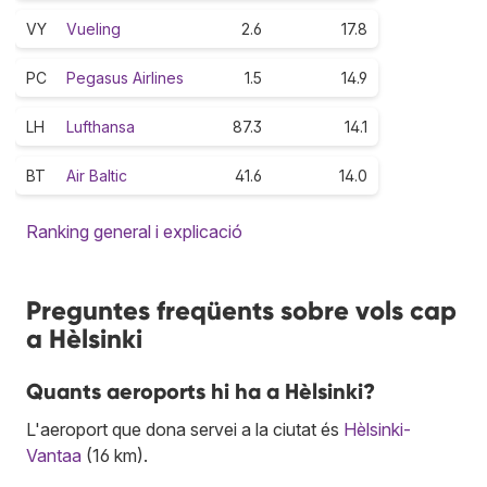
VY
Vueling
2.6
17.8
PC
Pegasus Airlines
1.5
14.9
LH
Lufthansa
87.3
14.1
BT
Air Baltic
41.6
14.0
Ranking general i explicació
Preguntes freqüents sobre vols cap
a Hèlsinki
Quants aeroports hi ha a Hèlsinki?
L'aeroport que dona servei a la ciutat és
Hèlsinki-
Vantaa
(16 km).