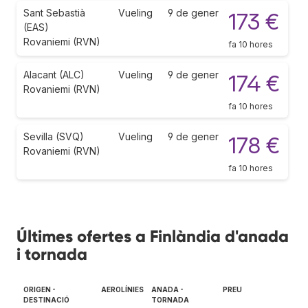
Sant Sebastià
Vueling
9 de gener
173 €
(EAS)
Rovaniemi (RVN)
fa 10 hores
Alacant (ALC)
Vueling
9 de gener
174 €
Rovaniemi (RVN)
fa 10 hores
Sevilla (SVQ)
Vueling
9 de gener
178 €
Rovaniemi (RVN)
fa 10 hores
Últimes ofertes a Finlàndia d'anada
i tornada
ORIGEN -
AEROLÍNIES
ANADA -
PREU
DESTINACIÓ
TORNADA