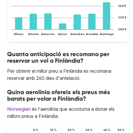
360 €
330 €
300 €
dilluns
dimarts
dimecres
dijous
divendres
dissabte
diumenge
Quanta anticipació es recomana per
reservar un vol a Finlàndia?
Per obtenir el millor preu a Finlàndia es recomana
reservar amb 260 dies d'antelació.
Quina aerolínia ofereix els preus més
barats per volar a Finlàndia?
Norwegian
és l'aerolínia que acostuma a donar els
millors preus a Finlàndia.
0 %
10 %
20 %
30 %
40 %
50 %