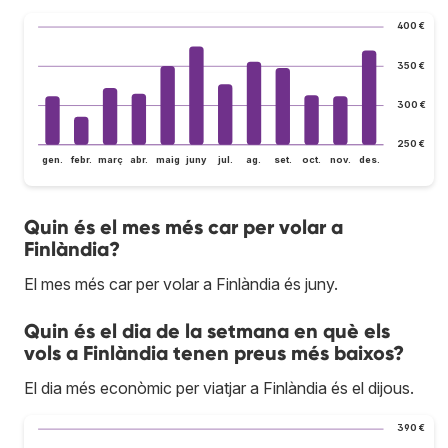
400 €
350 €
300 €
250 €
gen.
febr.
març
abr.
maig
juny
jul.
ag.
set.
oct.
nov.
des.
Quin és el mes més car per volar a
Finlàndia?
El mes més car per volar a Finlàndia és juny.
Quin és el dia de la setmana en què els
vols a Finlàndia tenen preus més baixos?
El dia més econòmic per viatjar a Finlàndia és el dijous.
390 €