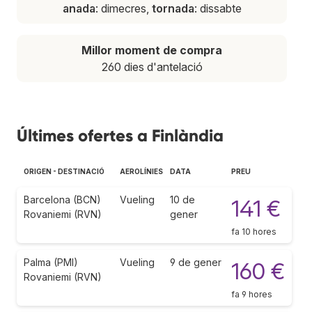
anada
: dimecres,
tornada
: dissabte
Millor moment de compra
260 dies d'antelació
Últimes ofertes a Finlàndia
ORIGEN - DESTINACIÓ
AEROLÍNIES
DATA
PREU
Barcelona (BCN)
Vueling
10 de
141 €
Rovaniemi (RVN)
gener
fa 10 hores
Palma (PMI)
Vueling
9 de gener
160 €
Rovaniemi (RVN)
fa 9 hores