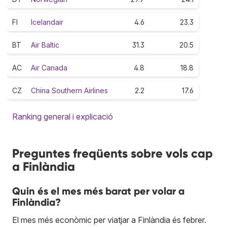
FI
Icelandair
4.6
23.3
BT
Air Baltic
31.3
20.5
AC
Air Canada
4.8
18.8
CZ
China Southern Airlines
2.2
17.6
Ranking general i explicació
Preguntes freqüents sobre vols cap
a Finlàndia
Quin és el mes més barat per volar a
Finlàndia?
El mes més econòmic per viatjar a Finlàndia és febrer.