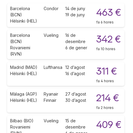
Barcelona
Condor
14 de juny
463 €
(BCN)
19 de juny
Hèlsinki (HEL)
fa 6 hores
Barcelona
Vueling
16 de
342 €
(BCN)
desembre
Rovaniemi
6 de gener
fa 10 hores
(RVN)
Madrid (MAD)
Lufthansa
12 d’agost
311 €
Hèlsinki (HEL)
16 d’agost
fa 4 hores
Màlaga (AGP)
Ryanair
27 d’agost
214 €
Hèlsinki (HEL)
Finnair
30 d’agost
fa 2 hores
Bilbao (BIO)
Vueling
15 de
409 €
Rovaniemi
desembre