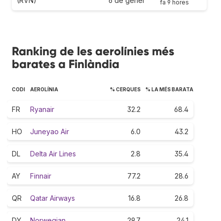
(RVN)
6 de gener
fa 9 hores
Ranking de les aerolínies més
barates a Finlàndia
CODI
AEROLÍNIA
% CERQUES
% LA MÉS BARATA
FR
Ryanair
32.2
68.4
HO
Juneyao Air
6.0
43.2
DL
Delta Air Lines
2.8
35.4
AY
Finnair
77.2
28.6
QR
Qatar Airways
16.8
26.8
DY
Norwegian
29.7
24.1