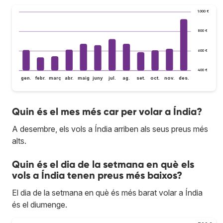
1.000 €
800 €
600 €
400 €
gen.
febr.
març
abr.
maig
juny
jul.
ag.
set.
oct.
nov.
des.
Quin és el mes més car per volar a Índia?
A desembre, els vols a Índia arriben als seus preus més
alts.
Quin és el dia de la setmana en què els
vols a Índia tenen preus més baixos?
El dia de la setmana en què és més barat volar a Índia
és el diumenge.