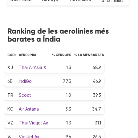
fa 113 minuts
Ranking de les aerolínies més
barates a Índia
CODI
AEROLÍNIA
% CERQUES
% LA MÉS BARATA
XJ
Thai AirAsia X
1.3
48.9
6E
IndiGo
77.5
46.9
TR
Scoot
1.0
39.3
KC
Air Astana
3.3
34.7
VZ
Thai Vietjet Air
1.3
31.1
VJ
VietJet Air
9.6
26.5