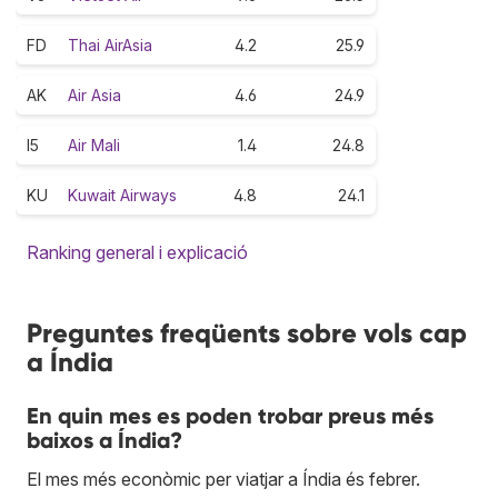
FD
Thai AirAsia
4.2
25.9
AK
Air Asia
4.6
24.9
I5
Air Mali
1.4
24.8
KU
Kuwait Airways
4.8
24.1
Ranking general i explicació
Preguntes freqüents sobre vols cap
a Índia
En quin mes es poden trobar preus més
baixos a Índia?
El mes més econòmic per viatjar a Índia és febrer.