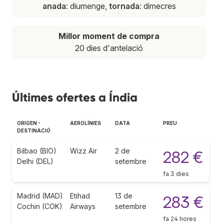
anada
: diumenge,
tornada
: dimecres
Millor moment de compra
20 dies d'antelació
Últimes ofertes a Índia
ORIGEN -
AEROLÍNIES
DATA
PREU
DESTINACIÓ
Bilbao (BIO)
Wizz Air
2 de
282 €
Delhi (DEL)
setembre
fa 3 dies
Madrid (MAD)
Etihad
13 de
283 €
Cochin (COK)
Airways
setembre
fa 24 hores