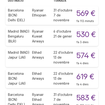
DESTINACIÓ
TORNADA
Barcelona
Ryanair
31 d’octubre
569 €
(BCN)
Ethiopian
7 de
Delhi (DEL)
novembre
fa 113 minuts
Madrid (MAD)
Ryanair
6 d’octubre
530 €
Bengaluru
Kuwait
21 de gener
(BLR)
Airways
fa 3 dies
Madrid (MAD)
Etihad
22 d’octubre
574 €
Jaipur (JAI)
Airways
13 de
novembre
fa 4 dies
Barcelona
Etihad
22 d’octubre
619 €
(BCN)
Airways
13 de
Jaipur (JAI)
novembre
fa 4 dies
Barcelona
Ryanair
31 d’octubre
583 €
(BCN)
Etihad
7 de
Delhi (DEL)
Airways
novembre