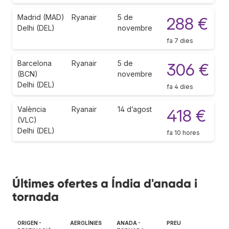
Madrid (MAD)
Ryanair
5 de
288 €
Delhi (DEL)
novembre
fa 7 dies
Barcelona
Ryanair
5 de
306 €
(BCN)
novembre
Delhi (DEL)
fa 4 dies
València
Ryanair
14 d’agost
418 €
(VLC)
Delhi (DEL)
fa 10 hores
Últimes ofertes a Índia d'anada i
tornada
ORIGEN -
AEROLÍNIES
ANADA -
PREU