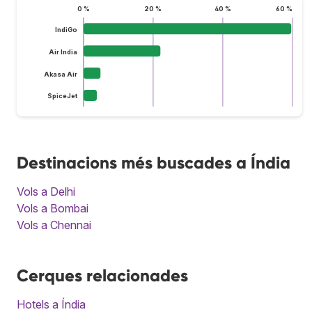
0 %
20 %
40 %
60 %
IndiGo
Air India
Akasa Air
SpiceJet
Destinacions més buscades a Índia
Vols a Delhi
Vols a Bombai
Vols a Chennai
Cerques relacionades
Hotels a Índia