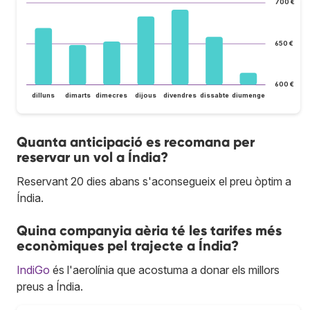
700 €
650 €
600 €
dilluns
dimarts
dimecres
dijous
divendres
dissabte
diumenge
Quanta anticipació es recomana per
reservar un vol a Índia?
Reservant 20 dies abans s'aconsegueix el preu òptim a
Índia.
Quina companyia aèria té les tarifes més
econòmiques pel trajecte a Índia?
IndiGo
és l'aerolínia que acostuma a donar els millors
preus a Índia.