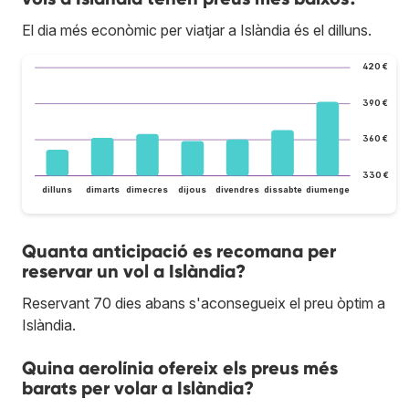
El dia més econòmic per viatjar a Islàndia és el dilluns.
420 €
390 €
360 €
330 €
dilluns
dimarts
dimecres
dijous
divendres
dissabte
diumenge
Quanta anticipació es recomana per
reservar un vol a Islàndia?
Reservant 70 dies abans s'aconsegueix el preu òptim a
Islàndia.
Quina aerolínia ofereix els preus més
barats per volar a Islàndia?