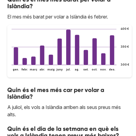
Islàndia?
El mes més barat per volar a Islàndia és febrer.
400 €
350 €
300 €
gen.
febr.
març
abr.
maig
juny
jul.
ag.
set.
oct.
nov.
des.
Quin és el mes més car per volar a
Islàndia?
A juliol, els vols a Islàndia arriben als seus preus més
alts.
Quin és el dia de la setmana en què els
vols a Islàndia tenen preus més baixos?