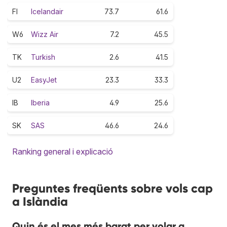
FI
Icelandair
73.7
61.6
W6
Wizz Air
7.2
45.5
TK
Turkish
2.6
41.5
U2
EasyJet
23.3
33.3
IB
Iberia
4.9
25.6
SK
SAS
46.6
24.6
Ranking general i explicació
Preguntes freqüents sobre vols cap
a Islàndia
Quin és el mes més barat per volar a