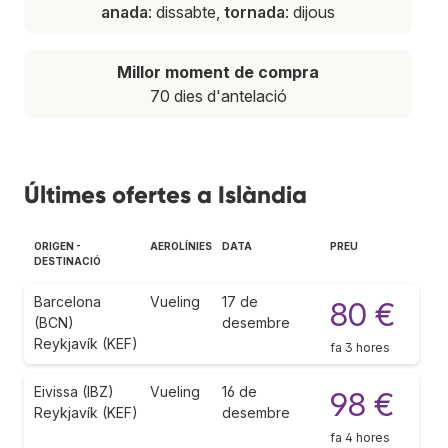
anada
: dissabte,
tornada
: dijous
Millor moment de compra
70 dies d'antelació
Últimes ofertes a Islàndia
ORIGEN -
AEROLÍNIES
DATA
PREU
DESTINACIÓ
Barcelona
Vueling
17 de
80 €
(BCN)
desembre
Reykjavík (KEF)
fa 3 hores
Eivissa (IBZ)
Vueling
16 de
98 €
Reykjavík (KEF)
desembre
fa 4 hores