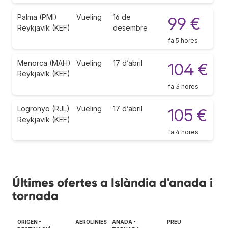
Palma (PMI)
Vueling
16 de
99 €
Reykjavík (KEF)
desembre
fa 5 hores
Menorca (MAH)
Vueling
17 d’abril
104 €
Reykjavík (KEF)
fa 3 hores
Logronyo (RJL)
Vueling
17 d’abril
105 €
Reykjavík (KEF)
fa 4 hores
Últimes ofertes a Islàndia d'anada i
tornada
ORIGEN -
AEROLÍNIES
ANADA -
PREU