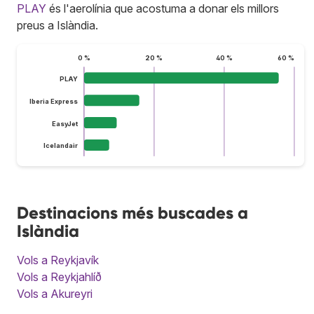
PLAY
és l'aerolínia que acostuma a donar els millors
preus a Islàndia.
0 %
20 %
40 %
60 %
PLAY
Iberia Express
EasyJet
Icelandair
Destinacions més buscades a
Islàndia
Vols a Reykjavík
Vols a Reykjahlíð
Vols a Akureyri