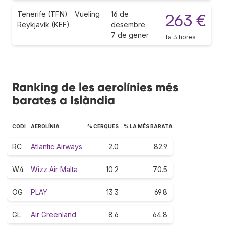
Tenerife (TFN)
Vueling
16 de
263 €
Reykjavík (KEF)
desembre
7 de gener
fa 3 hores
Ranking de les aerolínies més
barates a Islàndia
CODI
AEROLÍNIA
% CERQUES
% LA MÉS BARATA
RC
Atlantic Airways
2.0
82.9
W4
Wizz Air Malta
10.2
70.5
OG
PLAY
13.3
69.8
GL
Air Greenland
8.6
64.8