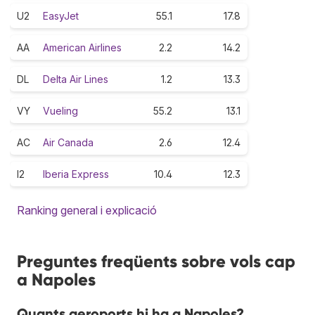
U2
EasyJet
55.1
17.8
AA
American Airlines
2.2
14.2
DL
Delta Air Lines
1.2
13.3
VY
Vueling
55.2
13.1
AC
Air Canada
2.6
12.4
I2
Iberia Express
10.4
12.3
Ranking general i explicació
Preguntes freqüents sobre vols cap
a Napoles
Quants aeroports hi ha a Napoles?