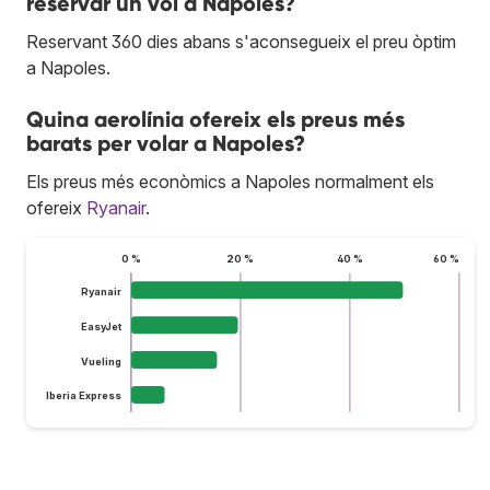
reservar un vol a Napoles?
Reservant 360 dies abans s'aconsegueix el preu òptim
a Napoles.
Quina aerolínia ofereix els preus més
barats per volar a Napoles?
Els preus més econòmics a Napoles normalment els
ofereix
Ryanair
.
0 %
20 %
40 %
60 %
Ryanair
EasyJet
Vueling
Iberia Express