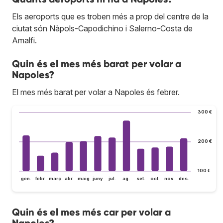
Els aeroports que es troben més a prop del centre de la
ciutat són Nàpols-Capodichino i Salerno-Costa de
Amalfi.
Quin és el mes més barat per volar a
Napoles?
El mes més barat per volar a Napoles és febrer.
300 €
200 €
100 €
gen.
febr.
març
abr.
maig
juny
jul.
ag.
set.
oct.
nov.
des.
Quin és el mes més car per volar a