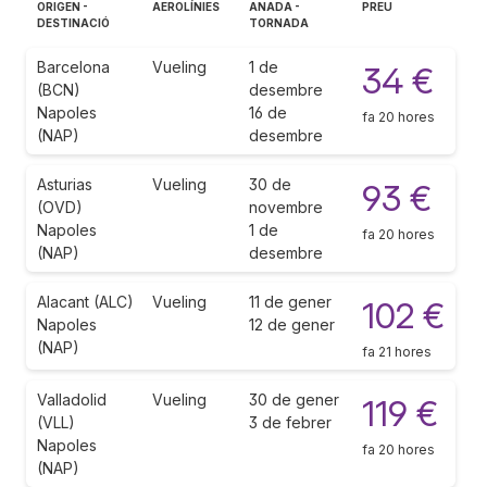
ORIGEN -
AEROLÍNIES
ANADA -
PREU
DESTINACIÓ
TORNADA
Barcelona
Vueling
1 de
34 €
(BCN)
desembre
Napoles
16 de
fa 20 hores
(NAP)
desembre
Asturias
Vueling
30 de
93 €
(OVD)
novembre
Napoles
1 de
fa 20 hores
(NAP)
desembre
Alacant (ALC)
Vueling
11 de gener
102 €
Napoles
12 de gener
(NAP)
fa 21 hores
Valladolid
Vueling
30 de gener
119 €
(VLL)
3 de febrer
Napoles
fa 20 hores
(NAP)