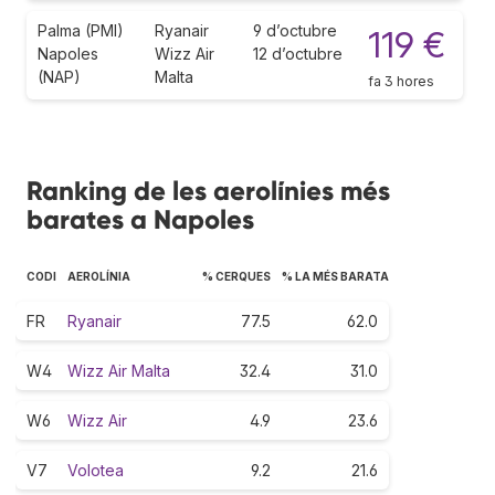
Palma (PMI)
Ryanair
9 d’octubre
119 €
Napoles
Wizz Air
12 d’octubre
(NAP)
Malta
fa 3 hores
Ranking de les aerolínies més
barates a Napoles
CODI
AEROLÍNIA
% CERQUES
% LA MÉS BARATA
FR
Ryanair
77.5
62.0
W4
Wizz Air Malta
32.4
31.0
W6
Wizz Air
4.9
23.6
V7
Volotea
9.2
21.6