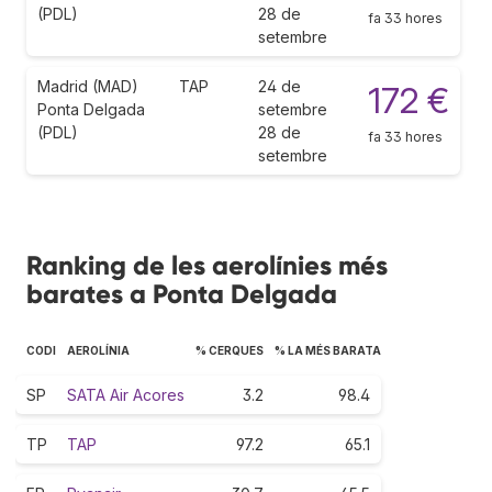
(PDL)
28 de
fa 33 hores
setembre
Madrid (MAD)
TAP
24 de
172 €
Ponta Delgada
setembre
(PDL)
28 de
fa 33 hores
setembre
Ranking de les aerolínies més
barates a Ponta Delgada
CODI
AEROLÍNIA
% CERQUES
% LA MÉS BARATA
SP
SATA Air Acores
3.2
98.4
TP
TAP
97.2
65.1