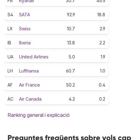
FR
Ryanair
30.7
45.5
S4
SATA
92.9
18.8
LX
Swiss
10.7
2.9
IB
Iberia
13.8
2.2
UA
United Airlines
5.0
1.9
LH
Lufthansa
60.7
1.0
AF
Air France
50.2
0.4
AC
Air Canada
4.2
0.2
Ranking general i explicació
Preguntes freqüents sobre vols cap