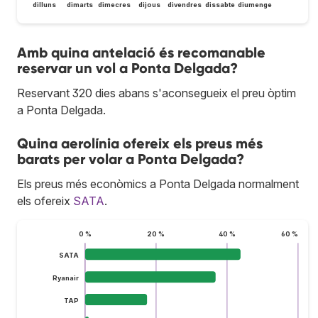
dilluns
dimarts
dimecres
dijous
divendres
dissabte
diumenge
Amb quina antelació és recomanable
reservar un vol a Ponta Delgada?
Reservant 320 dies abans s'aconsegueix el preu òptim
a Ponta Delgada.
Quina aerolínia ofereix els preus més
barats per volar a Ponta Delgada?
Els preus més econòmics a Ponta Delgada normalment
els ofereix
SATA
.
0 %
20 %
40 %
60 %
SATA
Ryanair
TAP