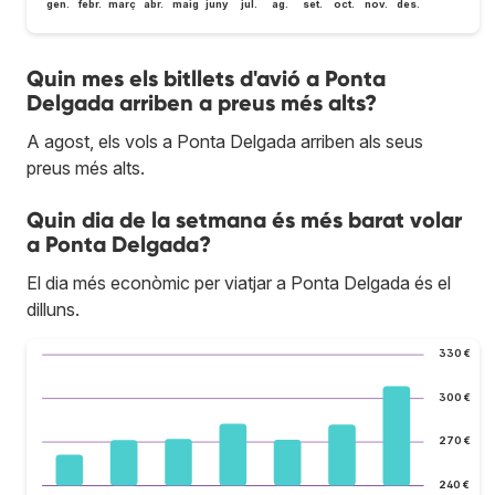
gen.
febr.
març
abr.
maig
juny
jul.
ag.
set.
oct.
nov.
des.
Quin mes els bitllets d'avió a Ponta
Delgada arriben a preus més alts?
A agost, els vols a Ponta Delgada arriben als seus
preus més alts.
Quin dia de la setmana és més barat volar
a Ponta Delgada?
El dia més econòmic per viatjar a Ponta Delgada és el
dilluns.
330 €
300 €
270 €
240 €