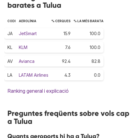
barates a Tulua
CODI
AEROLÍNIA
% CERQUES
% LA MÉS BARATA
JA
JetSmart
15.9
100.0
KL
KLM
7.6
100.0
AV
Avianca
92.4
82.8
LA
LATAM Airlines
4.3
0.0
Ranking general i explicació
Preguntes freqüents sobre vols cap
a Tulua
Quants aeroports hi ha a Tulua?