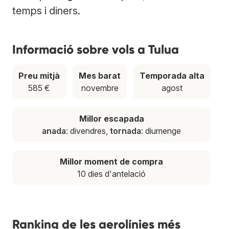
temps i diners.
Informació sobre vols a Tulua
Preu mitjà
Mes barat
Temporada alta
585 €
novembre
agost
Millor escapada
anada
: divendres,
tornada
: diumenge
Millor moment de compra
10 dies d'antelació
Ranking de les aerolínies més