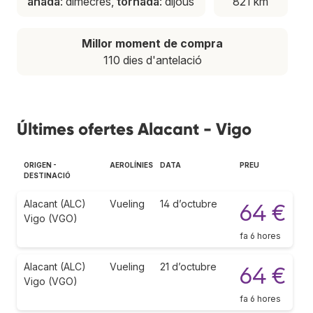
anada
: dimecres,
tornada
: dijous
821 km
Millor moment de compra
110 dies d'antelació
Últimes ofertes Alacant - Vigo
ORIGEN -
AEROLÍNIES
DATA
PREU
DESTINACIÓ
Alacant (ALC)
Vueling
14 d’octubre
64 €
Vigo (VGO)
fa 6 hores
Alacant (ALC)
Vueling
21 d’octubre
64 €
Vigo (VGO)
fa 6 hores