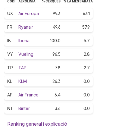
CODI
AEROLÍNIA
% CERQUES
% LA MÉS BARATA
UX
Air Europa
99.3
63.1
FR
Ryanair
49.6
57.9
IB
Iberia
100.0
5.7
VY
Vueling
96.5
2.8
TP
TAP
7.8
2.7
KL
KLM
26.3
0.0
AF
Air France
6.4
0.0
NT
Binter
3.6
0.0
Ranking general i explicació