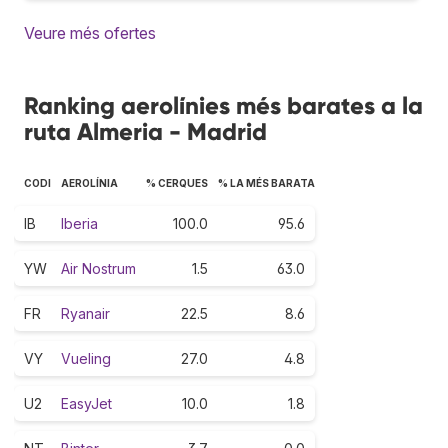
Veure més ofertes
Ranking aerolínies més barates a la
ruta Almeria - Madrid
CODI
AEROLÍNIA
% CERQUES
% LA MÉS BARATA
IB
Iberia
100.0
95.6
YW
Air Nostrum
1.5
63.0
FR
Ryanair
22.5
8.6
VY
Vueling
27.0
4.8
U2
EasyJet
10.0
1.8