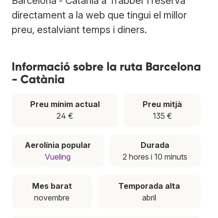
Barcelona - Catània a Trabber i reserva
directament a la web que tingui el millor
preu, estalviant temps i diners.
Informació sobre la ruta Barcelona
- Catània
Preu mínim actual
Preu mitjà
24 €
135 €
Aerolínia popular
Durada
Vueling
2 hores i 10 minuts
Mes barat
Temporada alta
novembre
abril