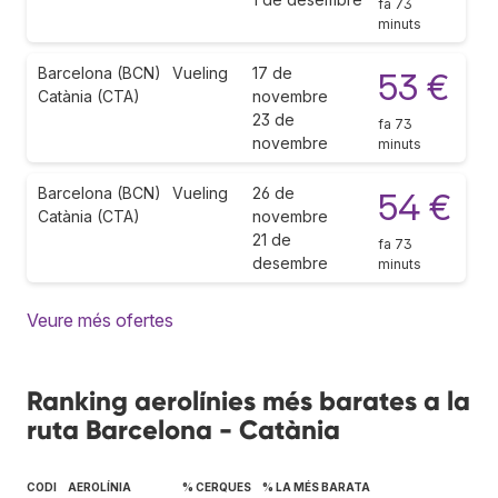
fa 73
minuts
Barcelona (BCN)
Vueling
17 de
53 €
Catània (CTA)
novembre
23 de
fa 73
novembre
minuts
Barcelona (BCN)
Vueling
26 de
54 €
Catània (CTA)
novembre
21 de
fa 73
desembre
minuts
Veure més ofertes
Ranking aerolínies més barates a la
ruta Barcelona - Catània
CODI
AEROLÍNIA
% CERQUES
% LA MÉS BARATA