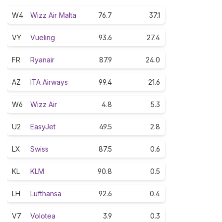
W4
Wizz Air Malta
76.7
37.1
VY
Vueling
93.6
27.4
FR
Ryanair
87.9
24.0
AZ
ITA Airways
99.4
21.6
W6
Wizz Air
4.8
5.3
U2
EasyJet
49.5
2.8
LX
Swiss
87.5
0.6
KL
KLM
90.8
0.5
LH
Lufthansa
92.6
0.4
V7
Volotea
3.9
0.3