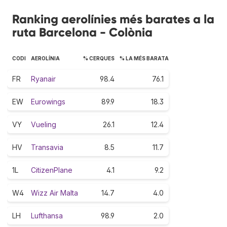
Ranking aerolínies més barates a la
ruta Barcelona - Colònia
CODI
AEROLÍNIA
% CERQUES
% LA MÉS BARATA
FR
Ryanair
98.4
76.1
EW
Eurowings
89.9
18.3
VY
Vueling
26.1
12.4
HV
Transavia
8.5
11.7
1L
CitizenPlane
4.1
9.2
W4
Wizz Air Malta
14.7
4.0
LH
Lufthansa
98.9
2.0