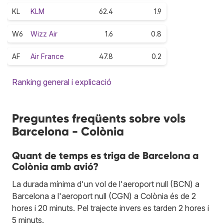
KL
KLM
62.4
1.9
W6
Wizz Air
1.6
0.8
AF
Air France
47.8
0.2
Ranking general i explicació
Preguntes freqüents sobre vols
Barcelona - Colònia
Quant de temps es triga de Barcelona a
Colònia amb avió?
La durada mínima d'un vol de l'aeroport null (BCN) a
Barcelona a l'aeroport null (CGN) a Colònia és de 2
hores i 20 minuts. Pel trajecte invers es tarden 2 hores i
5 minuts.