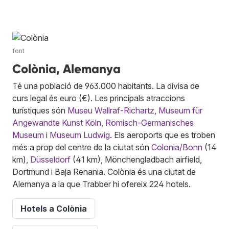
font
Colònia, Alemanya
Té una població de 963.000 habitants. La divisa de
curs legal és euro (€). Les principals atraccions
turístiques són
Museu Wallraf-Richartz
,
Museum für
Angewandte Kunst Köln
,
Römisch-Germanisches
Museum
i
Museum Ludwig
. Els aeroports que es troben
més a prop del centre de la ciutat són
Colonia/Bonn
(14
km),
Düsseldorf
(41 km), Mönchengladbach airfield,
Dortmund i Baja Renania. Colònia és una ciutat de
Alemanya a la que Trabber hi ofereix 224 hotels.
Hotels a Colònia