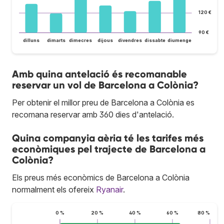
120 €
90 €
dilluns
dimarts
dimecres
dijous
divendres
dissabte
diumenge
Amb quina antelació és recomanable
reservar un vol de Barcelona a Colònia?
Per obtenir el millor preu de Barcelona a Colònia es
recomana reservar amb 360 dies d'antelació.
Quina companyia aèria té les tarifes més
econòmiques pel trajecte de Barcelona a
Colònia?
Els preus més econòmics de Barcelona a Colònia
normalment els ofereix
Ryanair
.
0 %
20 %
40 %
60 %
80 %