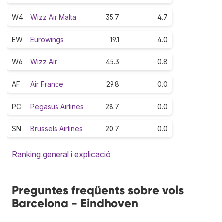
W4
Wizz Air Malta
35.7
4.7
EW
Eurowings
19.1
4.0
W6
Wizz Air
45.3
0.8
AF
Air France
29.8
0.0
PC
Pegasus Airlines
28.7
0.0
SN
Brussels Airlines
20.7
0.0
Ranking general i explicació
Preguntes freqüents sobre vols
Barcelona - Eindhoven