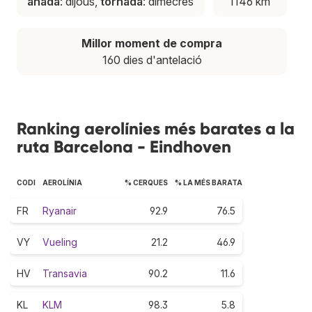
anada
: dijous,
tornada
: dimecres
1146 km
Millor moment de compra
160 dies d'antelació
Ranking aerolínies més barates a la
ruta Barcelona - Eindhoven
CODI
AEROLÍNIA
% CERQUES
% LA MÉS BARATA
FR
Ryanair
92.9
76.5
VY
Vueling
21.2
46.9
HV
Transavia
90.2
11.6
KL
KLM
98.3
5.8