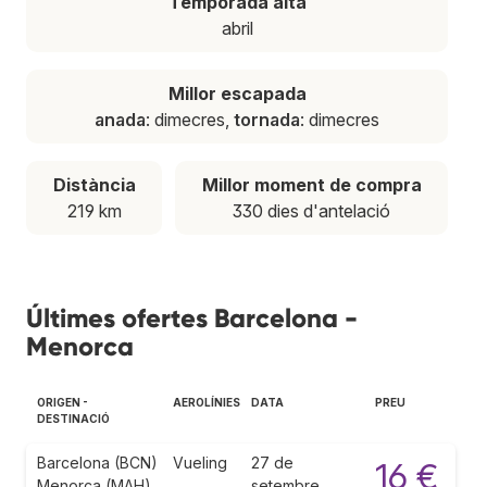
Temporada alta
abril
Millor escapada
anada
: dimecres,
tornada
: dimecres
Distància
Millor moment de compra
219 km
330 dies d'antelació
Últimes ofertes Barcelona -
Menorca
ORIGEN -
AEROLÍNIES
DATA
PREU
DESTINACIÓ
Barcelona (BCN)
Vueling
27 de
16 €
Menorca (MAH)
setembre