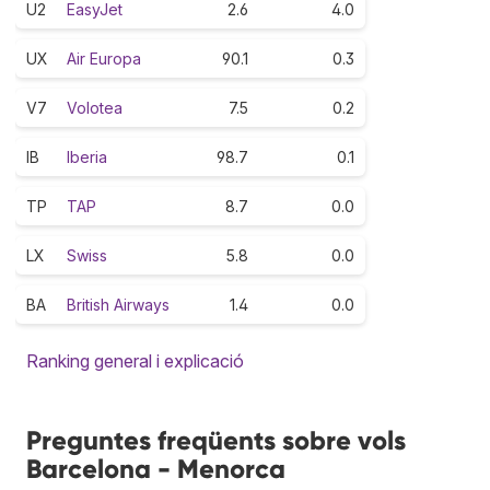
U2
EasyJet
2.6
4.0
UX
Air Europa
90.1
0.3
V7
Volotea
7.5
0.2
IB
Iberia
98.7
0.1
TP
TAP
8.7
0.0
LX
Swiss
5.8
0.0
BA
British Airways
1.4
0.0
Ranking general i explicació
Preguntes freqüents sobre vols
Barcelona - Menorca