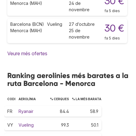
30 €
Menorca (MAH)
24 de
novembre
fa 5 dies
Barcelona (BCN)
Vueling
27 d’octubre
30 €
Menorca (MAH)
25 de
novembre
fa 5 dies
Veure més ofertes
Ranking aerolínies més barates a la
ruta Barcelona - Menorca
CODI
AEROLÍNIA
% CERQUES
% LA MÉS BARATA
FR
Ryanair
84.4
58.9
VY
Vueling
99.3
50.1