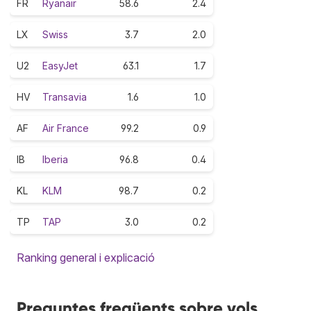
FR
Ryanair
58.6
2.4
LX
Swiss
3.7
2.0
U2
EasyJet
63.1
1.7
HV
Transavia
1.6
1.0
AF
Air France
99.2
0.9
IB
Iberia
96.8
0.4
KL
KLM
98.7
0.2
TP
TAP
3.0
0.2
Ranking general i explicació
Preguntes freqüents sobre vols