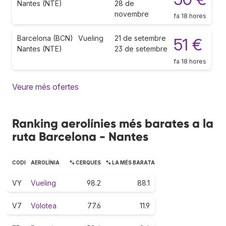
Nantes (NTE)
28 de
novembre
fa 18 hores
Barcelona (BCN)
Vueling
21 de setembre
51 €
Nantes (NTE)
23 de setembre
fa 18 hores
Veure més ofertes
Ranking aerolínies més barates a la
ruta Barcelona - Nantes
CODI
AEROLÍNIA
% CERQUES
% LA MÉS BARATA
VY
Vueling
98.2
88.1
V7
Volotea
77.6
11.9