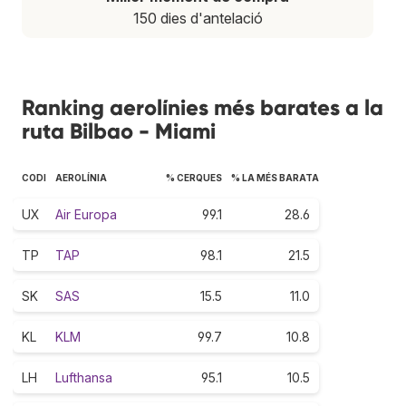
150 dies d'antelació
Ranking aerolínies més barates a la
ruta Bilbao - Miami
CODI
AEROLÍNIA
% CERQUES
% LA MÉS BARATA
UX
Air Europa
99.1
28.6
TP
TAP
98.1
21.5
SK
SAS
15.5
11.0
KL
KLM
99.7
10.8
LH
Lufthansa
95.1
10.5