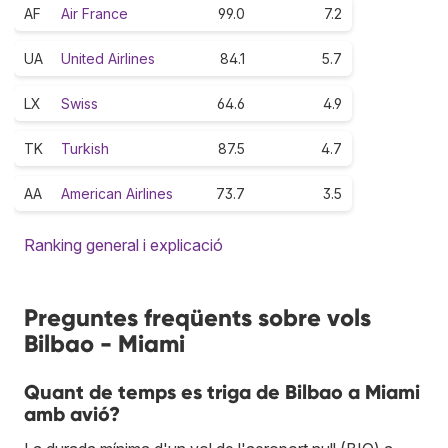
AF
Air France
99.0
7.2
UA
United Airlines
84.1
5.7
LX
Swiss
64.6
4.9
TK
Turkish
87.5
4.7
AA
American Airlines
73.7
3.5
Ranking general i explicació
Preguntes freqüents sobre vols
Bilbao - Miami
Quant de temps es triga de Bilbao a Miami
amb avió?