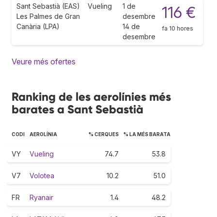
Sant Sebastià (EAS)
Vueling
1 de
116 €
Les Palmes de Gran
desembre
Canària (LPA)
14 de
fa 10 hores
desembre
Veure més ofertes
Ranking de les aerolínies més
barates a Sant Sebastià
CODI
AEROLÍNIA
% CERQUES
% LA MÉS BARATA
VY
Vueling
74.7
53.8
V7
Volotea
10.2
51.0
FR
Ryanair
1.4
48.2