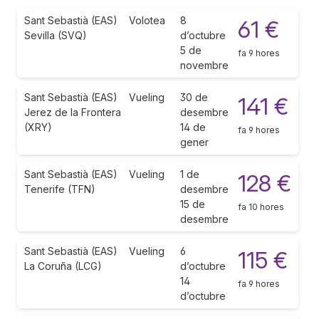
Sant Sebastià (EAS)
Volotea
8
61 €
Sevilla (SVQ)
d’octubre
5 de
fa 9 hores
novembre
Sant Sebastià (EAS)
Vueling
30 de
141 €
Jerez de la Frontera
desembre
(XRY)
14 de
fa 9 hores
gener
Sant Sebastià (EAS)
Vueling
1 de
128 €
Tenerife (TFN)
desembre
15 de
fa 10 hores
desembre
Sant Sebastià (EAS)
Vueling
6
115 €
La Coruña (LCG)
d’octubre
14
fa 9 hores
d’octubre