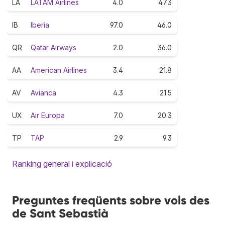
LA
LATAM Airlines
4.0
47.3
IB
Iberia
97.0
46.0
QR
Qatar Airways
2.0
36.0
AA
American Airlines
3.4
21.8
AV
Avianca
4.3
21.5
UX
Air Europa
7.0
20.3
TP
TAP
2.9
9.3
Ranking general i explicació
Preguntes freqüents sobre vols des
de Sant Sebastià