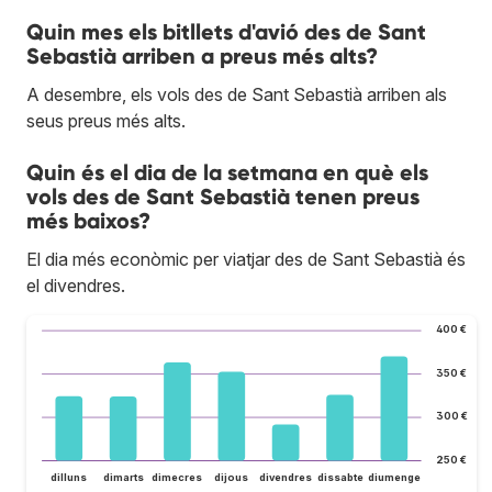
Quin mes els bitllets d'avió des de Sant
Sebastià arriben a preus més alts?
A desembre, els vols des de Sant Sebastià arriben als
seus preus més alts.
Quin és el dia de la setmana en què els
vols des de Sant Sebastià tenen preus
més baixos?
El dia més econòmic per viatjar des de Sant Sebastià és
el divendres.
400 €
350 €
300 €
250 €
dilluns
dimarts
dimecres
dijous
divendres
dissabte
diumenge