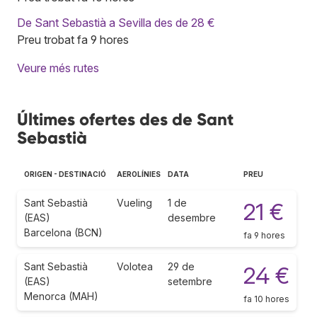
De Sant Sebastià a Sevilla des de 28 €
Preu trobat fa 9 hores
Veure més rutes
Últimes ofertes des de Sant
Sebastià
ORIGEN - DESTINACIÓ
AEROLÍNIES
DATA
PREU
Sant Sebastià
Vueling
1 de
21 €
(EAS)
desembre
Barcelona (BCN)
fa 9 hores
Sant Sebastià
Volotea
29 de
24 €
(EAS)
setembre
Menorca (MAH)
fa 10 hores