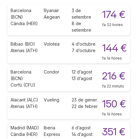
Barcelona
Ryanair
3 de
174 €
(BCN)
Aegean
setembre
Càndia (HER)
8 de
fa 32 hores
setembre
Bilbao (BIO)
Volotea
4 d’octubre
144 €
Atenas (ATH)
7 d’octubre
fa 16 hores
Barcelona
Condor
12 d’agost
216 €
(BCN)
13 d’agost
Corfú (CFU)
fa 22 minuts
Alacant (ALC)
Vueling
23 de gener
150 €
Atenas (ATH)
22 de febrer
fa 16 hores
Madrid (MAD)
Iberia
6 d’agost
351 €
Càndia (HER)
Express
14 d’agost