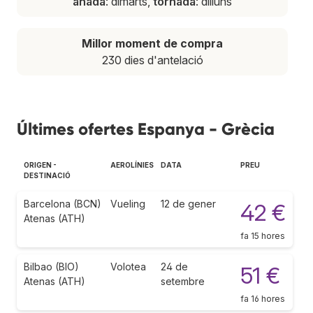
anada
: dimarts,
tornada
: dilluns
Millor moment de compra
230 dies d'antelació
Últimes ofertes Espanya - Grècia
ORIGEN -
AEROLÍNIES
DATA
PREU
DESTINACIÓ
Barcelona (BCN)
Vueling
12 de gener
42 €
Atenas (ATH)
fa 15 hores
Bilbao (BIO)
Volotea
24 de
51 €
Atenas (ATH)
setembre
fa 16 hores