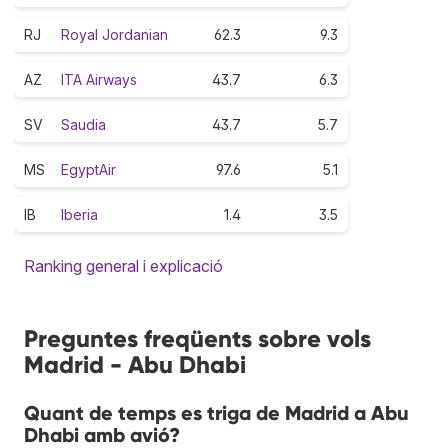
RJ
Royal Jordanian
62.3
9.3
AZ
ITA Airways
43.7
6.3
SV
Saudia
43.7
5.7
MS
EgyptAir
97.6
5.1
IB
Iberia
1.4
3.5
Ranking general i explicació
Preguntes freqüents sobre vols
Madrid - Abu Dhabi
Quant de temps es triga de Madrid a Abu
Dhabi amb avió?