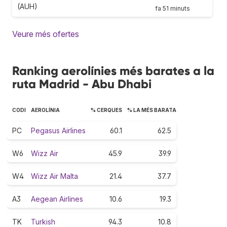
(AUH)
fa 51 minuts
Veure més ofertes
Ranking aerolínies més barates a la
ruta Madrid - Abu Dhabi
CODI
AEROLÍNIA
% CERQUES
% LA MÉS BARATA
PC
Pegasus Airlines
60.1
62.5
W6
Wizz Air
45.9
39.9
W4
Wizz Air Malta
21.4
37.7
A3
Aegean Airlines
10.6
19.3
TK
Turkish
94.3
10.8