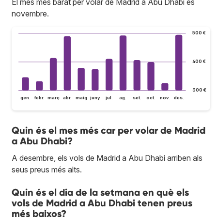
El mes més barat per volar de Madrid a Abu Dhabi és
novembre.
500 €
400 €
300 €
gen.
febr.
març
abr.
maig
juny
jul.
ag.
set.
oct.
nov.
des.
Quin és el mes més car per volar de Madrid
a Abu Dhabi?
A desembre, els vols de Madrid a Abu Dhabi arriben als
seus preus més alts.
Quin és el dia de la setmana en què els
vols de Madrid a Abu Dhabi tenen preus
més baixos?