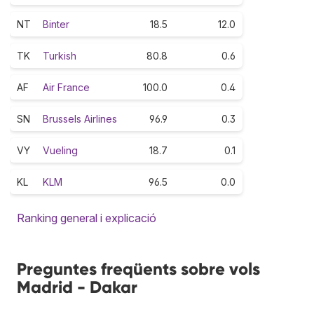
NT
Binter
18.5
12.0
TK
Turkish
80.8
0.6
AF
Air France
100.0
0.4
SN
Brussels Airlines
96.9
0.3
VY
Vueling
18.7
0.1
KL
KLM
96.5
0.0
Ranking general i explicació
Preguntes freqüents sobre vols
Madrid - Dakar