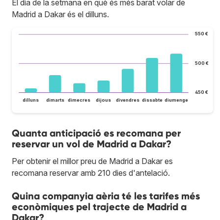
El dia de la setmana en què és més barat volar de
Madrid a Dakar és el dilluns.
550 €
500 €
450 €
dilluns
dimarts
dimecres
dijous
divendres
dissabte
diumenge
Quanta anticipació es recomana per
reservar un vol de Madrid a Dakar?
Per obtenir el millor preu de Madrid a Dakar es
recomana reservar amb 210 dies d'antelació.
Quina companyia aèria té les tarifes més
econòmiques pel trajecte de Madrid a
Dakar?