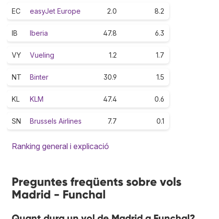
EC
easyJet Europe
2.0
8.2
IB
Iberia
47.8
6.3
VY
Vueling
1.2
1.7
NT
Binter
30.9
1.5
KL
KLM
47.4
0.6
SN
Brussels Airlines
7.7
0.1
Ranking general i explicació
Preguntes freqüents sobre vols
Madrid - Funchal
Quant dura un vol de Madrid a Funchal?