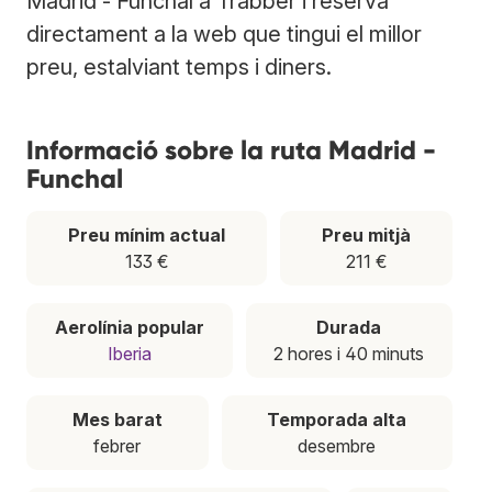
Madrid - Funchal a Trabber i reserva
directament a la web que tingui el millor
preu, estalviant temps i diners.
Informació sobre la ruta Madrid -
Funchal
Preu mínim actual
Preu mitjà
133 €
211 €
Aerolínia popular
Durada
Iberia
2 hores i 40 minuts
Mes barat
Temporada alta
febrer
desembre