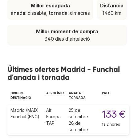
Millor escapada
Distància
anada
: dissabte,
tornada
: dimecres
1460 km
Millor moment de compra
340 dies d'antelació
Últimes ofertes Madrid - Funchal
d'anada i tornada
ORIGEN -
AEROLÍNIES
ANADA -
PREU
DESTINACIÓ
TORNADA
Madrid (MAD)
Air
25 de
133 €
Funchal (FNC)
Europa
setembre
TAP
28 de
fa 2 hores
setembre