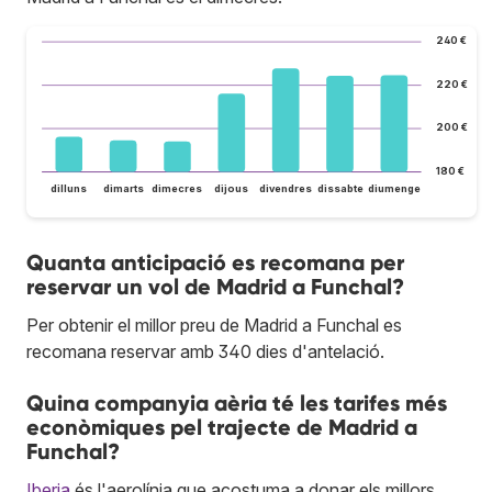
240 €
220 €
200 €
180 €
dilluns
dimarts
dimecres
dijous
divendres
dissabte
diumenge
Quanta anticipació es recomana per
reservar un vol de Madrid a Funchal?
Per obtenir el millor preu de Madrid a Funchal es
recomana reservar amb 340 dies d'antelació.
Quina companyia aèria té les tarifes més
econòmiques pel trajecte de Madrid a
Funchal?
Iberia
és l'aerolínia que acostuma a donar els millors