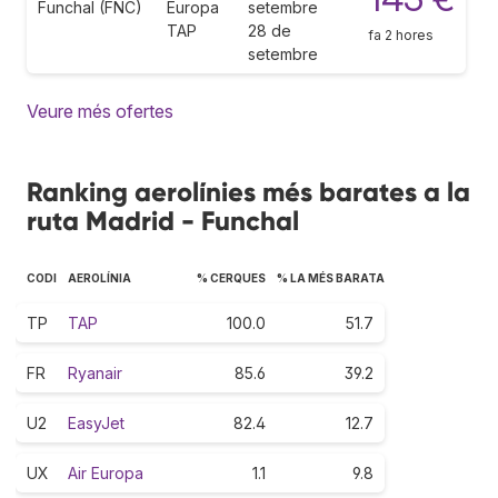
Funchal (FNC)
Europa
setembre
TAP
28 de
fa 2 hores
setembre
Veure més ofertes
Ranking aerolínies més barates a la
ruta Madrid - Funchal
CODI
AEROLÍNIA
% CERQUES
% LA MÉS BARATA
TP
TAP
100.0
51.7
FR
Ryanair
85.6
39.2
U2
EasyJet
82.4
12.7
UX
Air Europa
1.1
9.8