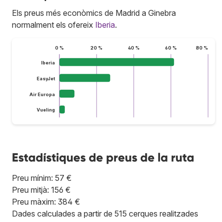
Els preus més econòmics de Madrid a Ginebra
normalment els ofereix
Iberia
.
0 %
20 %
40 %
60 %
80 %
Iberia
EasyJet
Air Europa
Vueling
Estadístiques de preus de la ruta
Preu mínim: 57 €
Preu mitjà: 156 €
Preu màxim: 384 €
Dades calculades a partir de 515 cerques realitzades