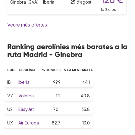
Ginebra (GVA)
Iberia
25 d’agost
fa 2 dies
Veure més ofertes
Ranking aerolínies més barates a la
ruta Madrid - Ginebra
CODI
AEROLÍNIA
% CERQUES
% LA MÉS BARATA
IB
Iberia
99.9
44.1
V7
Volotea
1.2
40.8
U2
EasyJet
70.1
35.8
UX
Air Europa
82.7
13.0