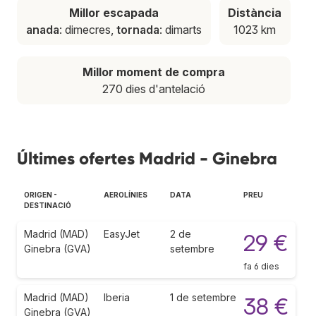
Millor escapada
Distància
anada
: dimecres,
tornada
: dimarts
1023 km
Millor moment de compra
270 dies d'antelació
Últimes ofertes Madrid - Ginebra
ORIGEN -
AEROLÍNIES
DATA
PREU
DESTINACIÓ
Madrid (MAD)
EasyJet
2 de
29 €
Ginebra (GVA)
setembre
fa 6 dies
Madrid (MAD)
Iberia
1 de setembre
38 €
Ginebra (GVA)