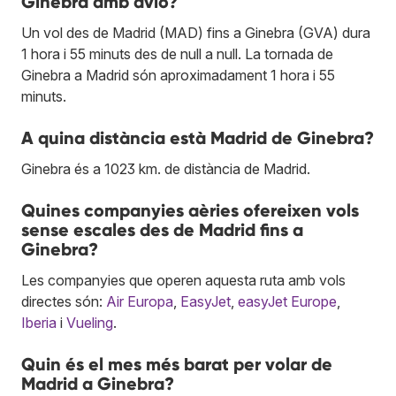
Ginebra amb avió?
Un vol des de Madrid (MAD) fins a Ginebra (GVA) dura
1 hora i 55 minuts des de null a null. La tornada de
Ginebra a Madrid són aproximadament 1 hora i 55
minuts.
A quina distància està Madrid de Ginebra?
Ginebra és a 1023 km. de distància de Madrid.
Quines companyies aèries ofereixen vols
sense escales des de Madrid fins a
Ginebra?
Les companyies que operen aquesta ruta amb vols
directes són:
Air Europa
,
EasyJet
,
easyJet Europe
,
Iberia
i
Vueling
.
Quin és el mes més barat per volar de
Madrid a Ginebra?