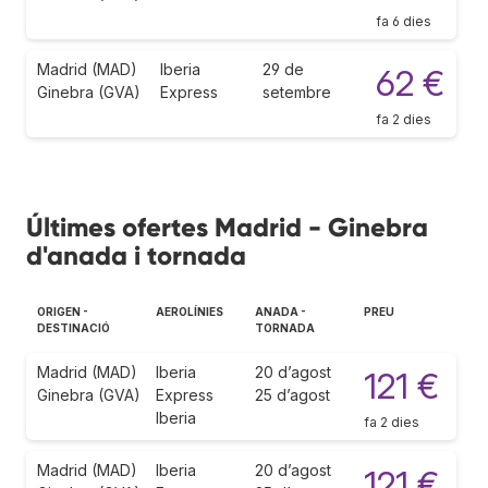
fa 6 dies
Madrid (MAD)
Iberia
29 de
62 €
Ginebra (GVA)
Express
setembre
fa 2 dies
Últimes ofertes Madrid - Ginebra
d'anada i tornada
ORIGEN -
AEROLÍNIES
ANADA -
PREU
DESTINACIÓ
TORNADA
Madrid (MAD)
Iberia
20 d’agost
121 €
Ginebra (GVA)
Express
25 d’agost
Iberia
fa 2 dies
Madrid (MAD)
Iberia
20 d’agost
121 €