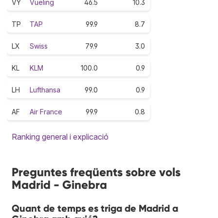
VY
Vueling
46.5
10.3
TP
TAP
99.9
8.7
LX
Swiss
79.9
3.0
KL
KLM
100.0
0.9
LH
Lufthansa
99.0
0.9
AF
Air France
99.9
0.8
Ranking general i explicació
Preguntes freqüents sobre vols
Madrid - Ginebra
Quant de temps es triga de Madrid a