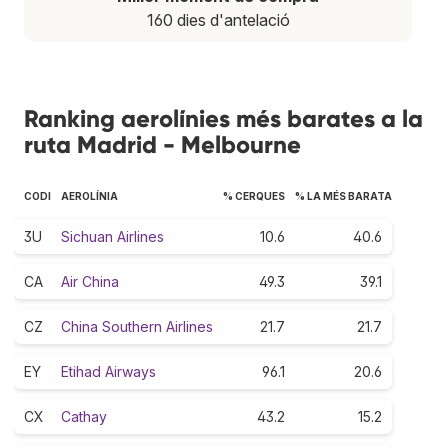
160 dies d'antelació
Ranking aerolínies més barates a la
ruta Madrid - Melbourne
CODI
AEROLÍNIA
% CERQUES
% LA MÉS BARATA
3U
Sichuan Airlines
10.6
40.6
CA
Air China
49.3
39.1
CZ
China Southern Airlines
21.7
21.7
EY
Etihad Airways
96.1
20.6
CX
Cathay
43.2
15.2