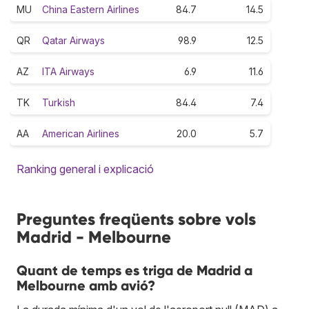
MU
China Eastern Airlines
84.7
14.5
QR
Qatar Airways
98.9
12.5
AZ
ITA Airways
6.9
11.6
TK
Turkish
84.4
7.4
AA
American Airlines
20.0
5.7
Ranking general i explicació
Preguntes freqüents sobre vols
Madrid - Melbourne
Quant de temps es triga de Madrid a
Melbourne amb avió?