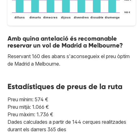
1.000 €
900 €
dilluns
dimarts
dimecres
dijous
divendres
dissabte
diumenge
Amb quina antelació és recomanable
reservar un vol de Madrid a Melbourne?
Reservant 160 dies abans s'aconsegueix el preu òptim
de Madrid a Melbourne.
Estadístiques de preus de la ruta
Preu mínim: 574 €
Preu mitjà: 1.066 €
Preu màxim: 1.736 €
Dades calculades a partir de 144 cerques realitzades
durant els darrers 365 dies