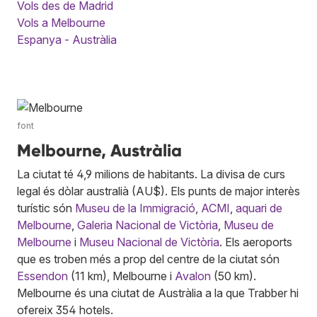
Vols des de Madrid
Vols a Melbourne
Espanya - Austràlia
font
Melbourne, Austràlia
La ciutat té 4,9 milions de habitants. La divisa de curs
legal és dòlar australià (AU$). Els punts de major interès
turístic són
Museu de la Immigració
,
ACMI
,
aquari de
Melbourne
,
Galeria Nacional de Victòria
,
Museu de
Melbourne
i
Museu Nacional de Victòria
. Els aeroports
que es troben més a prop del centre de la ciutat són
Essendon
(11 km), Melbourne i
Avalon
(50 km).
Melbourne és una ciutat de Austràlia a la que Trabber hi
ofereix 354 hotels.