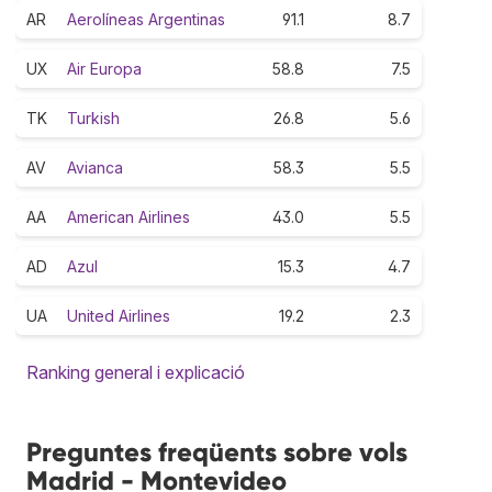
AR
Aerolíneas Argentinas
91.1
8.7
UX
Air Europa
58.8
7.5
TK
Turkish
26.8
5.6
AV
Avianca
58.3
5.5
AA
American Airlines
43.0
5.5
AD
Azul
15.3
4.7
UA
United Airlines
19.2
2.3
Ranking general i explicació
Preguntes freqüents sobre vols
Madrid - Montevideo