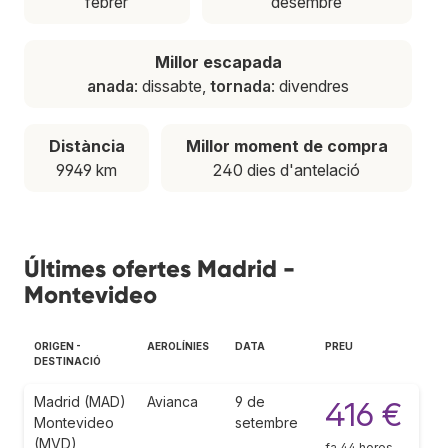
febrer
desembre
Millor escapada
anada
: dissabte,
tornada
: divendres
Distància
Millor moment de compra
9949 km
240 dies d'antelació
Últimes ofertes Madrid -
Montevideo
ORIGEN -
AEROLÍNIES
DATA
PREU
DESTINACIÓ
Madrid (MAD)
Avianca
9 de
416 €
Montevideo
setembre
(MVD)
fa 44 hores