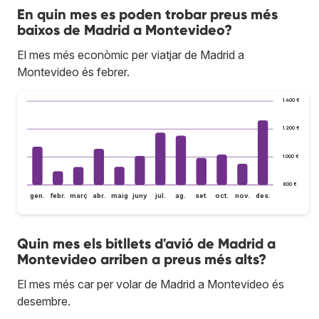
En quin mes es poden trobar preus més
baixos de Madrid a Montevideo?
El mes més econòmic per viatjar de Madrid a
Montevideo és febrer.
1.400 €
1.200 €
1.000 €
800 €
gen.
febr.
març
abr.
maig
juny
jul.
ag.
set.
oct.
nov.
des.
Quin mes els bitllets d'avió de Madrid a
Montevideo arriben a preus més alts?
El mes més car per volar de Madrid a Montevideo és
desembre.