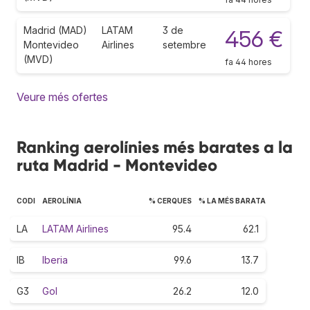
Madrid (MAD)
LATAM
3 de
456 €
Montevideo
Airlines
setembre
(MVD)
fa 44 hores
Veure més ofertes
Ranking aerolínies més barates a la
ruta Madrid - Montevideo
CODI
AEROLÍNIA
% CERQUES
% LA MÉS BARATA
LA
LATAM Airlines
95.4
62.1
IB
Iberia
99.6
13.7
G3
Gol
26.2
12.0