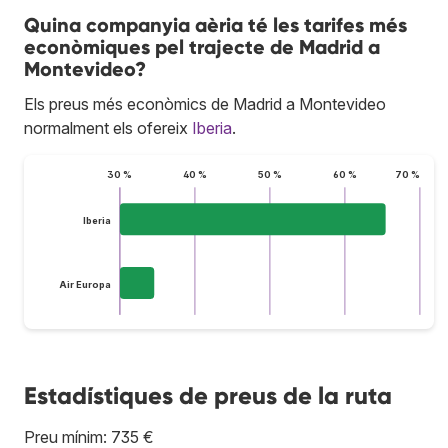
Quina companyia aèria té les tarifes més
econòmiques pel trajecte de Madrid a
Montevideo?
Els preus més econòmics de Madrid a Montevideo
normalment els ofereix
Iberia
.
30 %
40 %
50 %
60 %
70 %
Iberia
Air Europa
Estadístiques de preus de la ruta
Preu mínim: 735 €