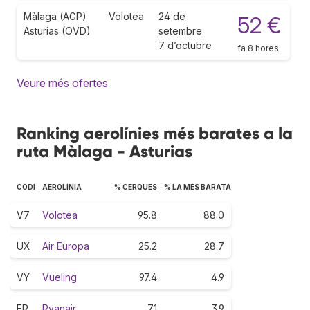
Màlaga (AGP)
Volotea
24 de
52 €
Asturias (OVD)
setembre
7 d’octubre
fa 8 hores
Veure més ofertes
Ranking aerolínies més barates a la
ruta Màlaga - Asturias
CODI
AEROLÍNIA
% CERQUES
% LA MÉS BARATA
V7
Volotea
95.8
88.0
UX
Air Europa
25.2
28.7
VY
Vueling
97.4
4.9
FR
Ryanair
7.1
3.9