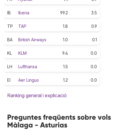
IB
Iberia
99.2
3.5
TP
TAP
1.8
0.9
BA
British Airways
1.0
0.1
KL
KLM
9.4
0.0
LH
Lufthansa
1.5
0.0
EI
Aer Lingus
1.2
0.0
Ranking general i explicació
Preguntes freqüents sobre vols
Màlaga - Asturias