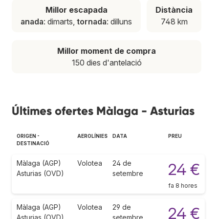
Millor escapada
Distància
anada
: dimarts,
tornada
: dilluns
748 km
Millor moment de compra
150 dies d'antelació
Últimes ofertes Màlaga - Asturias
ORIGEN -
AEROLÍNIES
DATA
PREU
DESTINACIÓ
Màlaga (AGP)
Volotea
24 de
24 €
Asturias (OVD)
setembre
fa 8 hores
Màlaga (AGP)
Volotea
29 de
24 €
Asturias (OVD)
setembre