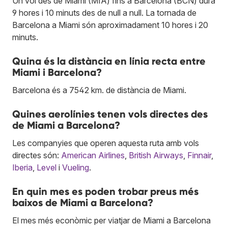
Un vol des de Miami (MIA) fins a Barcelona (BCN) dura
9 hores i 10 minuts des de null a null. La tornada de
Barcelona a Miami són aproximadament 10 hores i 20
minuts.
Quina és la distància en línia recta entre
Miami i Barcelona?
Barcelona és a 7542 km. de distància de Miami.
Quines aerolínies tenen vols directes des
de Miami a Barcelona?
Les companyies que operen aquesta ruta amb vols
directes són:
American Airlines
,
British Airways
,
Finnair
,
Iberia
,
Level
i
Vueling
.
En quin mes es poden trobar preus més
baixos de Miami a Barcelona?
El mes més econòmic per viatjar de Miami a Barcelona