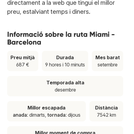
directament a la web que tingui el millor
preu, estalviant temps i diners.
Informació sobre la ruta Miami -
Barcelona
Preu mitjà
Durada
Mes barat
687 €
9 hores i 10 minuts
setembre
Temporada alta
desembre
Millor escapada
Distància
anada
: dimarts,
tornada
: dijous
7542 km
Millor moment de compra