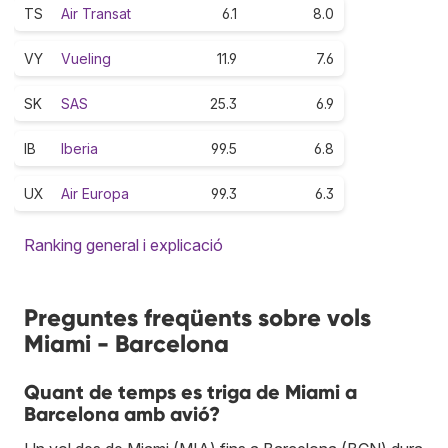
TS
Air Transat
6.1
8.0
VY
Vueling
11.9
7.6
SK
SAS
25.3
6.9
IB
Iberia
99.5
6.8
UX
Air Europa
99.3
6.3
Ranking general i explicació
Preguntes freqüents sobre vols
Miami - Barcelona
Quant de temps es triga de Miami a
Barcelona amb avió?