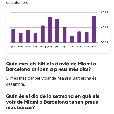
és setembre.
900 €
600 €
300 €
gen.
febr.
març
abr.
maig
juny
jul.
ag.
set.
oct.
nov.
des.
Quin mes els bitllets d'avió de Miami a
Barcelona arriben a preus més alts?
El mes més car per volar de Miami a Barcelona és
desembre.
Quin és el dia de la setmana en què els
vols de Miami a Barcelona tenen preus
més baixos?