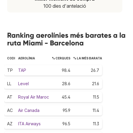
100 dies d'antelació
Ranking aerolínies més barates a la
ruta Miami - Barcelona
CODI
AEROLÍNIA
% CERQUES
% LA MÉS BARATA
TP
TAP
98.4
26.7
LL
Level
28.6
21.6
AT
Royal Air Maroc
45.4
11.5
AC
Air Canada
95.9
11.4
AZ
ITA Airways
96.5
11.3