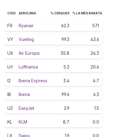
CODI
AEROLÍNIA
% CERQUES
% LA MÉS BARATA
FR
Ryanair
62.3
57.1
VY
Vueling
99.3
43.6
UX
Air Europa
55.8
24.3
LH
Lufthansa
5.2
20.6
I2
Iberia Express
3.4
6.7
IB
Iberia
99.6
6.3
U2
EasyJet
2.9
1.5
KL
KLM
8.7
0.0
LX
Swiss
1.9
0.0