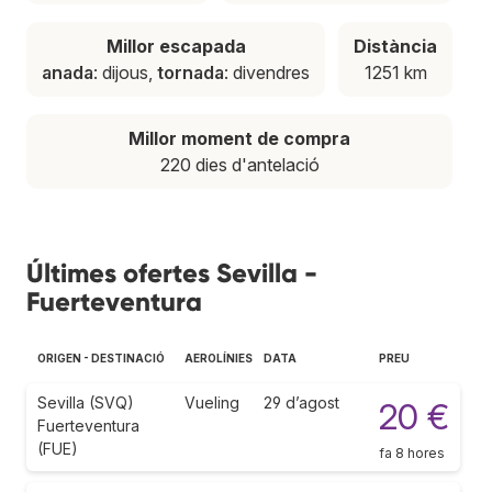
Millor escapada
Distància
anada
: dijous,
tornada
: divendres
1251 km
Millor moment de compra
220 dies d'antelació
Últimes ofertes Sevilla -
Fuerteventura
ORIGEN - DESTINACIÓ
AEROLÍNIES
DATA
PREU
Sevilla (SVQ)
Vueling
29 d’agost
20 €
Fuerteventura
(FUE)
fa 8 hores