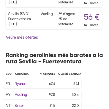
(FUE)
setembre
fa 8 hores
Sevilla (SVQ)
Vueling
29 d’agost
56 €
Fuerteventura
25 de
(FUE)
setembre
fa 8 hores
Veure més ofertes
Ranking aerolínies més barates a la
ruta Sevilla - Fuerteventura
CODI
AEROLÍNIA
% CERQUES
% LA MÉS BARATA
FR
Ryanair
67.4
59.1
VY
Vueling
97.8
50.4
NT
Binter
31.5
22.0