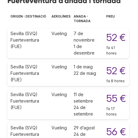
Fuerteventura d'anada i tornada
ORIGEN - DESTINACIÓ
AEROLÍNIES
ANADA -
PREU
TORNADA
Sevilla (SVQ)
Vueling
7 de
52 €
Fuerteventura
novembre
(FUE)
1 de
fa 41
desembre
hores
Sevilla (SVQ)
Vueling
1 de maig
52 €
Fuerteventura
22 de maig
(FUE)
fa 8 hores
Sevilla (SVQ)
Vueling
11 de
55 €
Fuerteventura
setembre
(FUE)
24 de
fa 17
setembre
hores
Sevilla (SVQ)
Vueling
29 d’agost
56 €
Fuerteventura
24 de