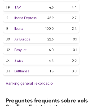
TP
TAP
4.6
4.4
I2
Iberia Express
45.9
2.7
IB
Iberia
100.0
2.4
UX
Air Europa
22.6
0.1
U2
EasyJet
6.0
0.1
LX
Swiss
4.4
0.0
LH
Lufthansa
1.8
0.0
Ranking general i explicació
Preguntes freqüents sobre vols