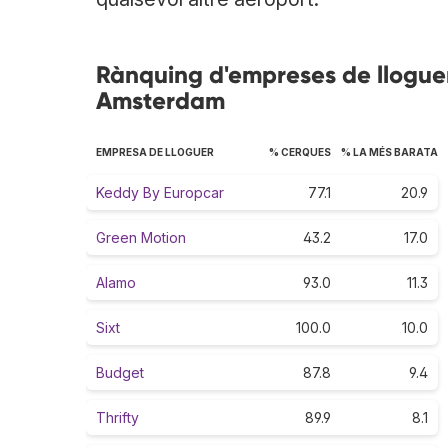
Rànquing d'empreses de lloguer
Amsterdam
EMPRESA DE LLOGUER
% CERQUES
% LA MÉS BARATA
Keddy By Europcar
77.1
20.9
Green Motion
43.2
17.0
Alamo
93.0
11.3
Sixt
100.0
10.0
Budget
87.8
9.4
Thrifty
89.9
8.1