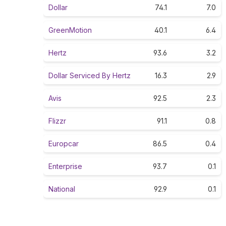
Dollar
74.1
7.0
GreenMotion
40.1
6.4
Hertz
93.6
3.2
Dollar Serviced By Hertz
16.3
2.9
Avis
92.5
2.3
Flizzr
91.1
0.8
Europcar
86.5
0.4
Enterprise
93.7
0.1
National
92.9
0.1