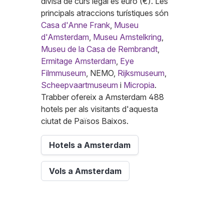
divisa de curs legal és euro (€). Les
principals atraccions turístiques són
Casa d'Anne Frank
,
Museu
d'Amsterdam
,
Museu Amstelkring
,
Museu de la Casa de Rembrandt
,
Ermitage Amsterdam
,
Eye
Filmmuseum
, NEMO,
Rijksmuseum
,
Scheepvaartmuseum
i
Micropia
.
Trabber ofereix a Amsterdam 488
hotels per als visitants d'aquesta
ciutat de Països Baixos.
Hotels a Amsterdam
Vols a Amsterdam