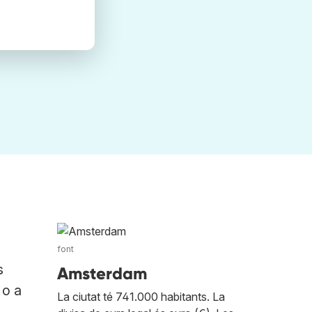
font
s
Amsterdam
 o a
La ciutat té 741.000 habitants. La