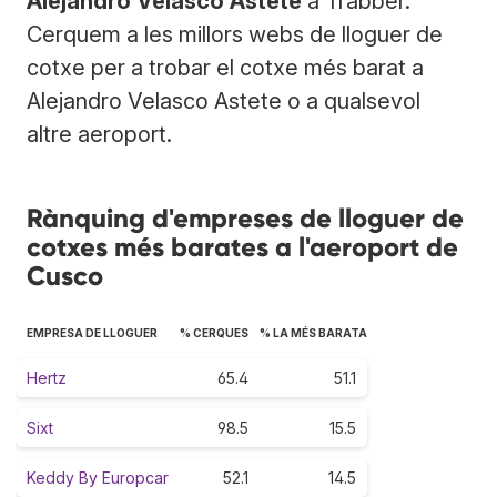
Alejandro Velasco Astete
a Trabber.
Cerquem a les millors webs de lloguer de
cotxe per a trobar el cotxe més barat a
Alejandro Velasco Astete o a qualsevol
altre aeroport.
Rànquing d'empreses de lloguer de
cotxes més barates a l'aeroport de
Cusco
EMPRESA DE LLOGUER
% CERQUES
% LA MÉS BARATA
Hertz
65.4
51.1
Sixt
98.5
15.5
Keddy By Europcar
52.1
14.5