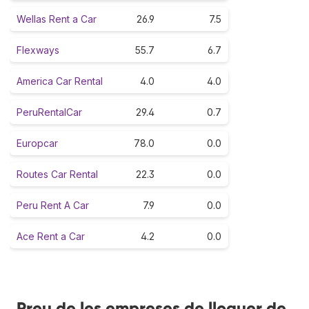
Wellas Rent a Car
26.9
7.5
Flexways
55.7
6.7
America Car Rental
4.0
4.0
PeruRentalCar
29.4
0.7
Europcar
78.0
0.0
Routes Car Rental
22.3
0.0
Peru Rent A Car
7.9
0.0
Ace Rent a Car
4.2
0.0
Preu de les empreses de lloguer de