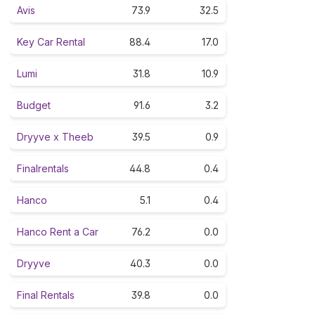
Avis
73.9
32.5
Key Car Rental
88.4
17.0
Lumi
31.8
10.9
Budget
91.6
3.2
Dryyve x Theeb
39.5
0.9
Finalrentals
44.8
0.4
Hanco
5.1
0.4
Hanco Rent a Car
76.2
0.0
Dryyve
40.3
0.0
Final Rentals
39.8
0.0