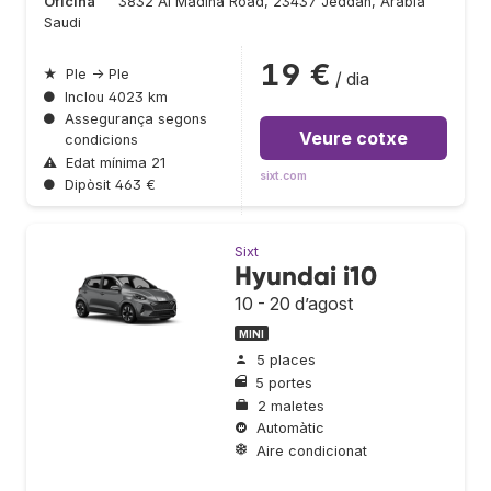
Oficina
3832 Al Madina Road, 23437 Jeddah, Arabia
Saudi
19 €
★
Ple → Ple
/ dia
●
Inclou 4023 km
●
Assegurança segons
Veure cotxe
condicions
⚠
Edat mínima 21
sixt.com
●
Dipòsit 463 €
Sixt
Hyundai i10
10 - 20 d’agost
MINI
5 places
5 portes
2 maletes
Automàtic
Aire condicionat