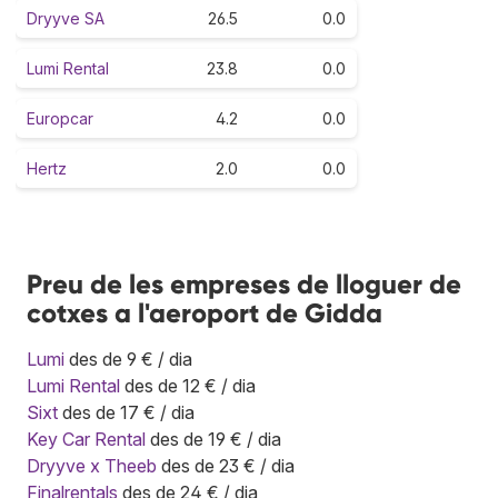
Dryyve SA
26.5
0.0
Lumi Rental
23.8
0.0
Europcar
4.2
0.0
Hertz
2.0
0.0
Preu de les empreses de lloguer de
cotxes a l'aeroport de Gidda
Lumi
des de 9 € / dia
Lumi Rental
des de 12 € / dia
Sixt
des de 17 € / dia
Key Car Rental
des de 19 € / dia
Dryyve x Theeb
des de 23 € / dia
Finalrentals
des de 24 € / dia