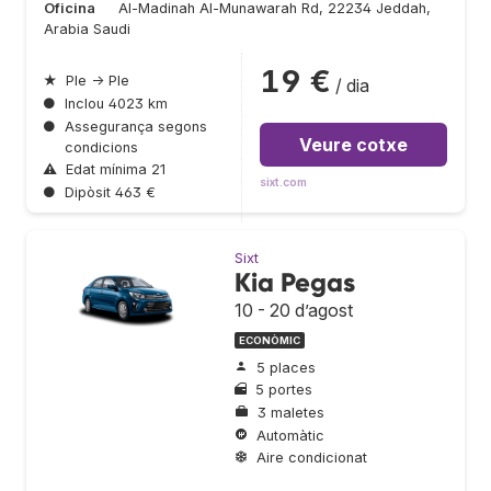
Oficina
Al-Madinah Al-Munawarah Rd, 22234 Jeddah,
Arabia Saudi
19 €
★
Ple → Ple
/ dia
●
Inclou 4023 km
●
Assegurança segons
Veure cotxe
condicions
⚠
Edat mínima 21
sixt.com
●
Dipòsit 463 €
Sixt
Kia Pegas
10 - 20 d’agost
ECONÒMIC
5 places
5 portes
3 maletes
Automàtic
Aire condicionat