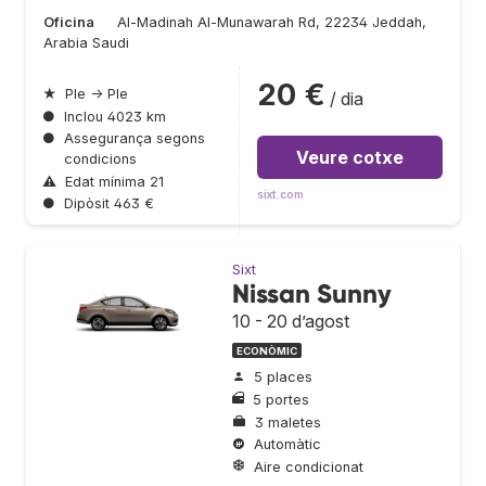
Oficina
Al-Madinah Al-Munawarah Rd, 22234 Jeddah,
Arabia Saudi
20 €
★
Ple → Ple
/ dia
●
Inclou 4023 km
●
Assegurança segons
Veure cotxe
condicions
⚠
Edat mínima 21
sixt.com
●
Dipòsit 463 €
Sixt
Nissan Sunny
10 - 20 d’agost
ECONÒMIC
5 places
5 portes
3 maletes
Automàtic
Aire condicionat