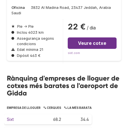
Oficina
3832 Al Madina Road, 23437 Jeddah, Arabia
Saudi
22 €
★
Ple → Ple
/ dia
●
Inclou 4023 km
●
Assegurança segons
Veure cotxe
condicions
⚠
Edat mínima 21
sixt.com
●
Dipòsit 463 €
Rànquing d'empreses de lloguer de
cotxes més barates a l'aeroport de
Gidda
EMPRESA DE LLOGUER
% CERQUES
% LA MÉS BARATA
Sixt
68.2
34.4