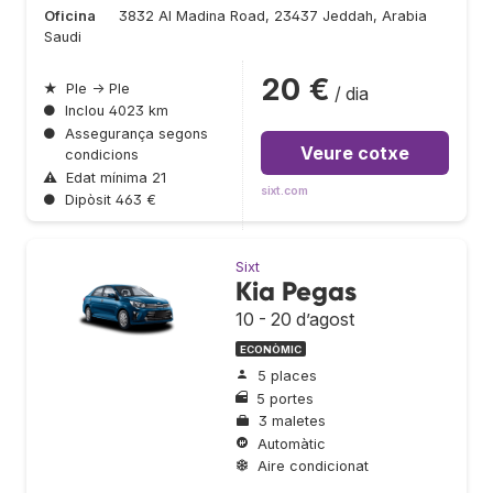
Oficina
3832 Al Madina Road, 23437 Jeddah, Arabia
Saudi
20 €
★
Ple → Ple
/ dia
●
Inclou 4023 km
●
Assegurança segons
Veure cotxe
condicions
⚠
Edat mínima 21
sixt.com
●
Dipòsit 463 €
Sixt
Kia Pegas
10 - 20 d’agost
ECONÒMIC
5 places
5 portes
3 maletes
Automàtic
Aire condicionat