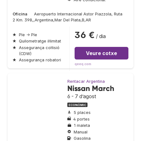
Oficina
Aeropuerto Internacional Astor Piazzola, Ruta
2 Km. 398,,Argentina,Mar Del Plata,B,AR
36 €
★
Ple → Ple
/ dia
★
Quilometratge il·limitat
★
Assegurança col·lisió
Veure cotxe
(CDW)
★
Assegurança robatori
qeeq.com
Rentacar Argentina
Nissan March
6 - 7 d’agost
ECONÒMIC
5 places
4 portes
1 maleta
Manual
Gasolina