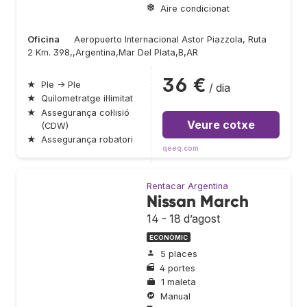
Aire condicionat
Oficina
Aeropuerto Internacional Astor Piazzola, Ruta
2 Km. 398,,Argentina,Mar Del Plata,B,AR
36 €
★
Ple → Ple
/ dia
★
Quilometratge il·limitat
★
Assegurança col·lisió
Veure cotxe
(CDW)
★
Assegurança robatori
qeeq.com
Rentacar Argentina
Nissan March
14 - 18 d’agost
ECONÒMIC
5 places
4 portes
1 maleta
Manual