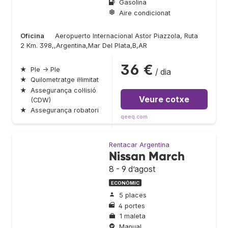
Gasolina
Aire condicionat
Oficina
Aeropuerto Internacional Astor Piazzola, Ruta
2 Km. 398,,Argentina,Mar Del Plata,B,AR
36 €
★
Ple → Ple
/ dia
★
Quilometratge il·limitat
★
Assegurança col·lisió
Veure cotxe
(CDW)
★
Assegurança robatori
qeeq.com
Rentacar Argentina
Nissan March
8 - 9 d’agost
ECONÒMIC
5 places
4 portes
1 maleta
Manual