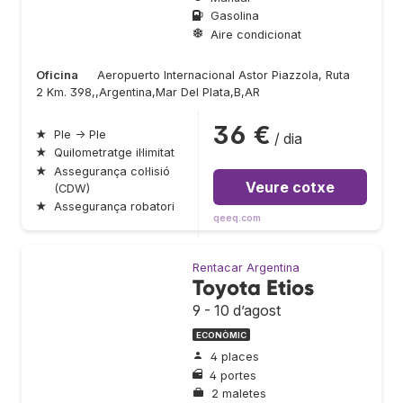
Gasolina
Aire condicionat
Oficina
Aeropuerto Internacional Astor Piazzola, Ruta
2 Km. 398,,Argentina,Mar Del Plata,B,AR
36 €
★
Ple → Ple
/ dia
★
Quilometratge il·limitat
★
Assegurança col·lisió
Veure cotxe
(CDW)
★
Assegurança robatori
qeeq.com
Rentacar Argentina
Toyota Etios
9 - 10 d’agost
ECONÒMIC
4 places
4 portes
2 maletes