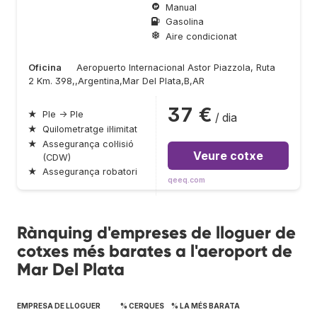
Manual
Gasolina
Aire condicionat
Oficina
Aeropuerto Internacional Astor Piazzola, Ruta
2 Km. 398,,Argentina,Mar Del Plata,B,AR
37 €
★
Ple → Ple
/ dia
★
Quilometratge il·limitat
★
Assegurança col·lisió
Veure cotxe
(CDW)
★
Assegurança robatori
qeeq.com
Rànquing d'empreses de lloguer de
cotxes més barates a l'aeroport de
Mar Del Plata
EMPRESA DE LLOGUER
% CERQUES
% LA MÉS BARATA