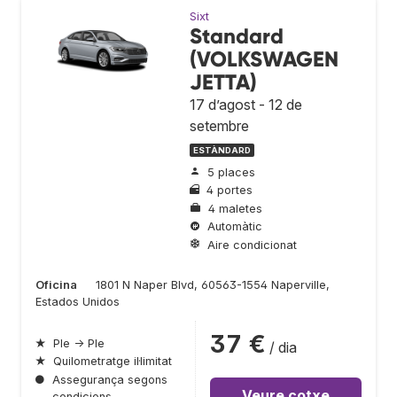
Sixt
Standard
(VOLKSWAGEN
JETTA)
17 d’agost - 12 de
setembre
ESTÀNDARD
5 places
4 portes
4 maletes
Automàtic
Aire condicionat
Oficina
1801 N Naper Blvd, 60563-1554 Naperville,
Estados Unidos
37 €
★
Ple → Ple
/ dia
★
Quilometratge il·limitat
●
Assegurança segons
Veure cotxe
condicions