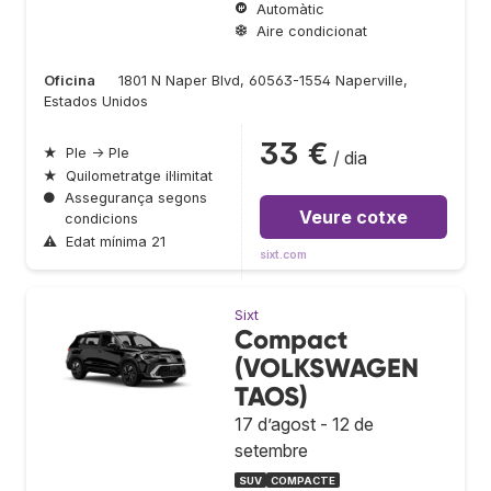
Automàtic
Aire condicionat
Oficina
1801 N Naper Blvd, 60563-1554 Naperville,
Estados Unidos
33 €
★
Ple → Ple
/ dia
★
Quilometratge il·limitat
●
Assegurança segons
Veure cotxe
condicions
⚠
Edat mínima 21
sixt.com
Sixt
Compact
(VOLKSWAGEN
TAOS)
17 d’agost - 12 de
setembre
SUV
COMPACTE