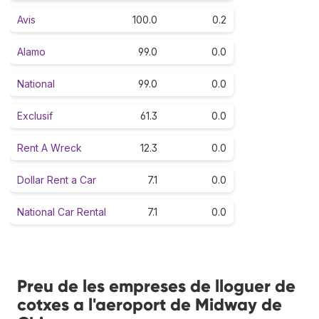
Avis
100.0
0.2
Alamo
99.0
0.0
National
99.0
0.0
Exclusif
61.3
0.0
Rent A Wreck
12.3
0.0
Dollar Rent a Car
7.1
0.0
National Car Rental
7.1
0.0
Preu de les empreses de lloguer de
cotxes a l'aeroport de Midway de