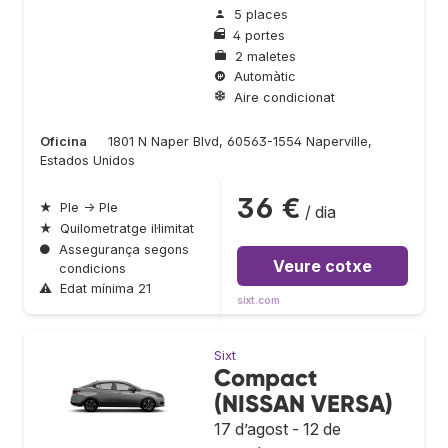
5 places
4 portes
2 maletes
Automàtic
Aire condicionat
Oficina
1801 N Naper Blvd, 60563-1554 Naperville,
Estados Unidos
36 €
★
Ple → Ple
/ dia
★
Quilometratge il·limitat
●
Assegurança segons
Veure cotxe
condicions
⚠
Edat mínima 21
sixt.com
Sixt
Compact
(NISSAN VERSA)
17 d’agost - 12 de