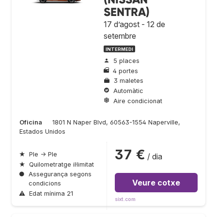
SENTRA)
17 d’agost - 12 de
setembre
INTERMEDI
5 places
4 portes
3 maletes
Automàtic
Aire condicionat
Oficina
1801 N Naper Blvd, 60563-1554 Naperville,
Estados Unidos
37 €
★
Ple → Ple
/ dia
★
Quilometratge il·limitat
●
Assegurança segons
Veure cotxe
condicions
⚠
Edat mínima 21
sixt.com