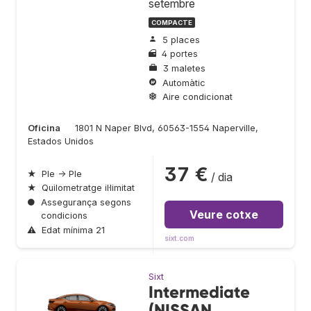
setembre
COMPACTE
5 places
4 portes
3 maletes
Automàtic
Aire condicionat
Oficina
1801 N Naper Blvd, 60563-1554 Naperville,
Estados Unidos
37 €
★
Ple → Ple
/ dia
★
Quilometratge il·limitat
●
Assegurança segons
Veure cotxe
condicions
⚠
Edat mínima 21
sixt.com
Sixt
Intermediate
(NISSAN