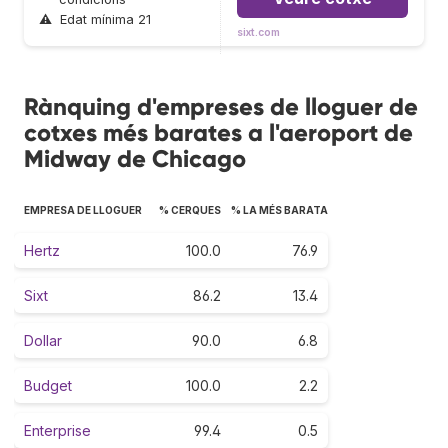
⚠
Edat mínima 21
sixt.com
Rànquing d'empreses de lloguer de
cotxes més barates a l'aeroport de
Midway de Chicago
EMPRESA DE LLOGUER
% CERQUES
% LA MÉS BARATA
Hertz
100.0
76.9
Sixt
86.2
13.4
Dollar
90.0
6.8
Budget
100.0
2.2
Enterprise
99.4
0.5