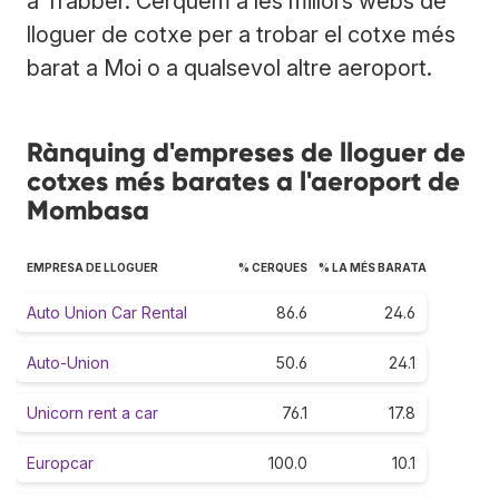
a Trabber. Cerquem a les millors webs de
lloguer de cotxe per a trobar el cotxe més
barat a Moi o a qualsevol altre aeroport.
Rànquing d'empreses de lloguer de
cotxes més barates a l'aeroport de
Mombasa
EMPRESA DE LLOGUER
% CERQUES
% LA MÉS BARATA
Auto Union Car Rental
86.6
24.6
Auto-Union
50.6
24.1
Unicorn rent a car
76.1
17.8
Europcar
100.0
10.1