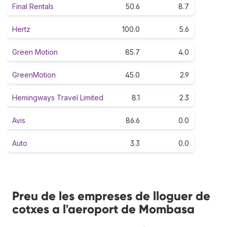
Final Rentals
50.6
8.7
Hertz
100.0
5.6
Green Motion
85.7
4.0
GreenMotion
45.0
2.9
Hemingways Travel Limited
8.1
2.3
Avis
86.6
0.0
Auto
3.3
0.0
Preu de les empreses de lloguer de
cotxes a l'aeroport de Mombasa