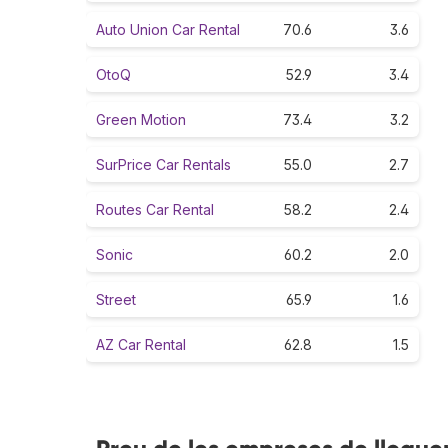
Auto Union Car Rental
70.6
3.6
OtoQ
52.9
3.4
Green Motion
73.4
3.2
SurPrice Car Rentals
55.0
2.7
Routes Car Rental
58.2
2.4
Sonic
60.2
2.0
Street
65.9
1.6
AZ Car Rental
62.8
1.5