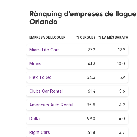
Rànquing d'empreses de lloguer
Orlando
EMPRESA DE LLOGUER
% CERQUES
% LA MÉS BARATA
Miami Life Cars
27.2
12.9
Movis
41.3
10.0
Flex To Go
54.3
5.9
Clubs Car Rental
61.4
5.6
Americars Auto Rental
85.8
4.2
Dollar
99.0
4.0
Right Cars
41.8
3.7