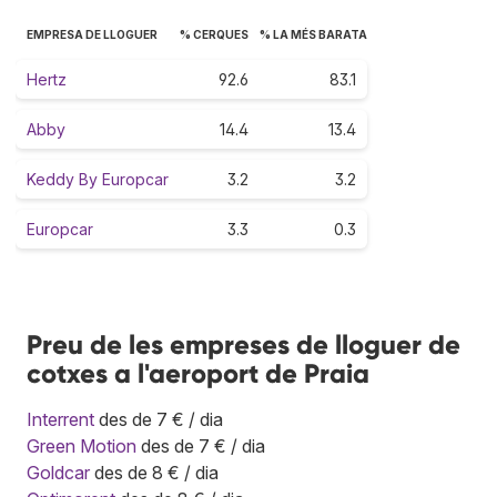
EMPRESA DE LLOGUER
% CERQUES
% LA MÉS BARATA
Hertz
92.6
83.1
Abby
14.4
13.4
Keddy By Europcar
3.2
3.2
Europcar
3.3
0.3
Preu de les empreses de lloguer de
cotxes a l'aeroport de Praia
Interrent
des de 7 € / dia
Green Motion
des de 7 € / dia
Goldcar
des de 8 € / dia