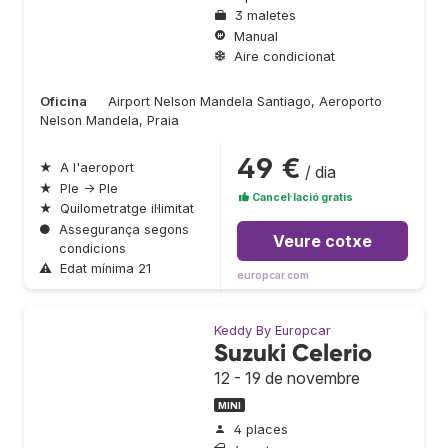
3 maletes
Manual
Aire condicionat
Oficina
Airport Nelson Mandela Santiago, Aeroporto
Nelson Mandela, Praia
49 €
★
A l'aeroport
/ dia
★
Ple → Ple
Cancel·lació gratis
★
Quilometratge il·limitat
●
Assegurança segons
Veure cotxe
condicions
⚠
Edat mínima 21
europcar.com
Keddy By Europcar
Suzuki Celerio
12 - 19 de novembre
MINI
4 places