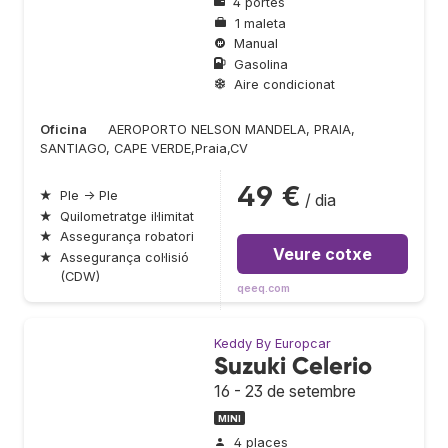
4 portes
1 maleta
Manual
Gasolina
Aire condicionat
Oficina
AEROPORTO NELSON MANDELA, PRAIA,
SANTIAGO, CAPE VERDE,Praia,CV
49 €
★
Ple → Ple
/ dia
★
Quilometratge il·limitat
★
Assegurança robatori
Veure cotxe
★
Assegurança col·lisió
(CDW)
qeeq.com
Keddy By Europcar
Suzuki Celerio
16 - 23 de setembre
MINI
4 places