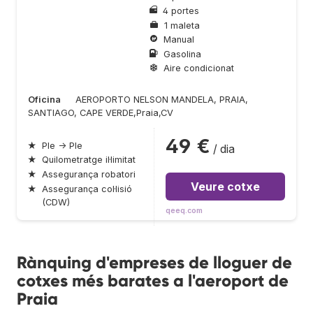
4 portes
1 maleta
Manual
Gasolina
Aire condicionat
Oficina
AEROPORTO NELSON MANDELA, PRAIA,
SANTIAGO, CAPE VERDE,Praia,CV
49 €
★
Ple → Ple
/ dia
★
Quilometratge il·limitat
★
Assegurança robatori
Veure cotxe
★
Assegurança col·lisió
(CDW)
qeeq.com
Rànquing d'empreses de lloguer de
cotxes més barates a l'aeroport de
Praia