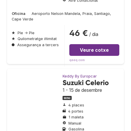
Aire condicionat
Oficina
Aeroporto Nelson Mandela, Praia, Santiago,
Cape Verde
46 €
★
Ple → Ple
/ dia
★
Quilometratge il·limitat
●
Assegurança a tercers
Veure cotxe
qeeq.com
Keddy By Europcar
Suzuki Celerio
1 - 15 de desembre
MINI
4 places
4 portes
1 maleta
Manual
Gasolina