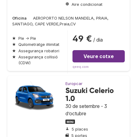
Aire condicionat
Oficina
AEROPORTO NELSON MANDELA, PRAIA,
SANTIAGO, CAPE VERDE,Praia,CV
49 €
★
Ple → Ple
/ dia
★
Quilometratge il·limitat
★
Assegurança robatori
Veure cotxe
★
Assegurança col·lisió
(CDW)
qeeq.com
Europcar
Suzuki Celerio
1.0
30 de setembre - 3
d’octubre
MINI
5 places
5 portes