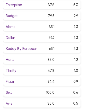
Enterprise
87.8
5.3
Budget
79.5
2.9
Alamo
85.1
2.3
Dollar
69.9
2.3
Keddy By Europcar
65.1
2.3
Hertz
83.0
1.2
Thrifty
47.8
1.0
Flizzr
94.4
0.9
Sixt
100.0
0.6
Avis
85.0
0.5