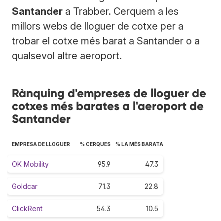
Santander
a Trabber. Cerquem a les
millors webs de lloguer de cotxe per a
trobar el cotxe més barat a Santander o a
qualsevol altre aeroport.
Rànquing d'empreses de lloguer de
cotxes més barates a l'aeroport de
Santander
EMPRESA DE LLOGUER
% CERQUES
% LA MÉS BARATA
OK Mobility
95.9
47.3
Goldcar
71.3
22.8
ClickRent
54.3
10.5