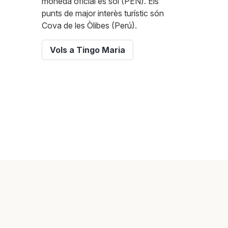
moneda oficial és sol (PEN). Els
punts de major interès turístic són
Cova de les Òlibes (Perú).
Vols a Tingo Maria