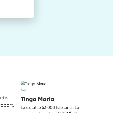
font
webs
Tingo María
roport.
La ciutat té 53.000 habitants. La