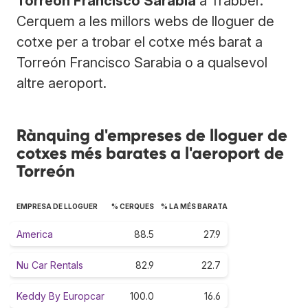
Torreón Francisco Sarabia
a Trabber.
Cerquem a les millors webs de lloguer de
cotxe per a trobar el cotxe més barat a
Torreón Francisco Sarabia o a qualsevol
altre aeroport.
Rànquing d'empreses de lloguer de
cotxes més barates a l'aeroport de
Torreón
EMPRESA DE LLOGUER
% CERQUES
% LA MÉS BARATA
America
88.5
27.9
Nu Car Rentals
82.9
22.7
Keddy By Europcar
100.0
16.6