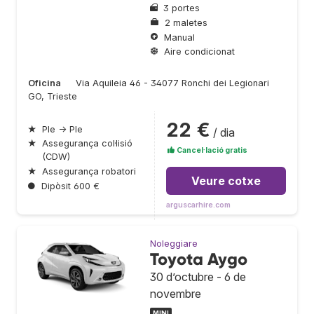
3 portes
2 maletes
Manual
Aire condicionat
Oficina
Via Aquileia 46 - 34077 Ronchi dei Legionari
GO, Trieste
22 €
★
Ple → Ple
/ dia
★
Assegurança col·lisió
Cancel·lació gratis
(CDW)
★
Assegurança robatori
Veure cotxe
●
Dipòsit 600 €
arguscarhire.com
Noleggiare
Toyota Aygo
30 d’octubre - 6 de
novembre
MINI