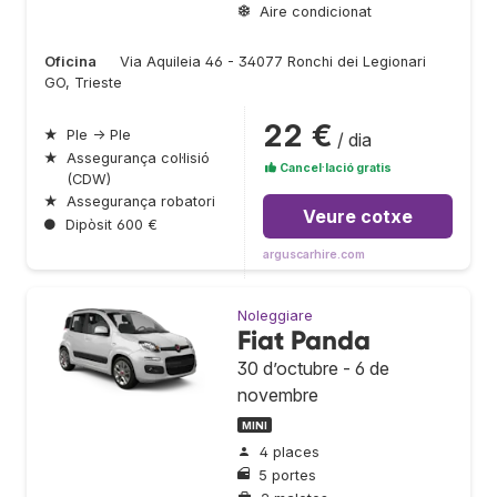
Aire condicionat
Oficina
Via Aquileia 46 - 34077 Ronchi dei Legionari
GO, Trieste
22 €
★
Ple → Ple
/ dia
★
Assegurança col·lisió
Cancel·lació gratis
(CDW)
★
Assegurança robatori
Veure cotxe
●
Dipòsit 600 €
arguscarhire.com
Noleggiare
Fiat Panda
30 d’octubre - 6 de
novembre
MINI
4 places
5 portes