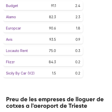
Budget
91.1
2.4
Alamo
82.3
2.3
Europcar
90.6
1.8
Avis
93.5
0.9
Locauto Rent
75.0
0.3
Flizzr
84.3
0.2
Sicily By Car (V2)
1.5
0.2
Preu de les empreses de lloguer de
cotxes a l'aeroport de Trieste