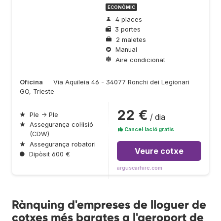
ECONÒMIC
4 places
3 portes
2 maletes
Manual
Aire condicionat
Oficina
Via Aquileia 46 - 34077 Ronchi dei Legionari
GO, Trieste
22 €
★
Ple → Ple
/ dia
★
Assegurança col·lisió
Cancel·lació gratis
(CDW)
★
Assegurança robatori
Veure cotxe
●
Dipòsit 600 €
arguscarhire.com
Rànquing d'empreses de lloguer de
cotxes més barates a l'aeroport de