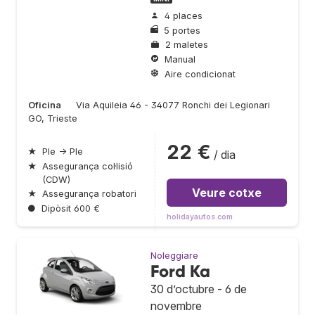
4 places
5 portes
2 maletes
Manual
Aire condicionat
Oficina
Via Aquileia 46 - 34077 Ronchi dei Legionari
GO, Trieste
22 €
★
Ple → Ple
/ dia
★
Assegurança col·lisió
(CDW)
Veure cotxe
★
Assegurança robatori
●
Dipòsit 600 €
holidayautos.com
Noleggiare
Ford Ka
30 d’octubre - 6 de
novembre