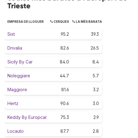
Trieste
EMPRESA DE LLOGUER
% CERQUES
% LA MÉS BARATA
Sixt
95.2
39.3
Drivalia
82.6
26.5
Sicily By Car
84.0
8.4
Noleggiare
44.7
5.7
Maggiore
81.6
3.2
Hertz
90.6
3.0
Keddy By Europcar
75.3
2.9
Locauto
87.7
2.8