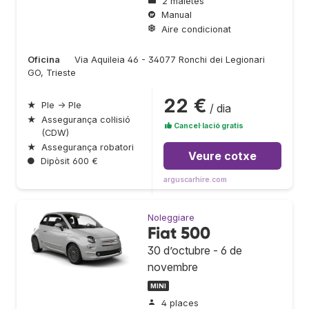
2 maletes
Manual
Aire condicionat
Oficina
Via Aquileia 46 - 34077 Ronchi dei Legionari
GO, Trieste
22 €
★
Ple → Ple
/ dia
★
Assegurança col·lisió
Cancel·lació gratis
(CDW)
★
Assegurança robatori
Veure cotxe
●
Dipòsit 600 €
arguscarhire.com
Noleggiare
Fiat 500
30 d’octubre - 6 de
novembre
MINI
4 places