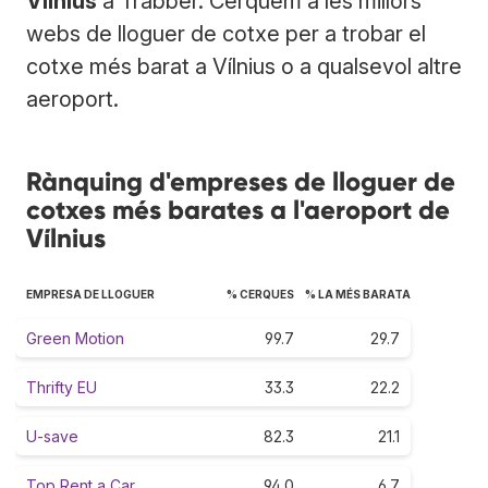
Vílnius
a Trabber. Cerquem a les millors
webs de lloguer de cotxe per a trobar el
cotxe més barat a Vílnius o a qualsevol altre
aeroport.
Rànquing d'empreses de lloguer de
cotxes més barates a l'aeroport de
Vílnius
EMPRESA DE LLOGUER
% CERQUES
% LA MÉS BARATA
Green Motion
99.7
29.7
Thrifty EU
33.3
22.2
U-save
82.3
21.1
Top Rent a Car
94.0
6.7