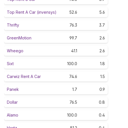
Top Rent A Car (invensys)
52.6
5.6
Thrifty
76.3
3.7
GreenMotion
99.7
2.6
Wheego
41.1
2.6
Sixt
100.0
1.8
Carwiz Rent A Car
74.6
1.5
Panek
1.7
0.9
Dollar
76.5
0.8
Alamo
100.0
0.4
Hertz
81.2
0.4