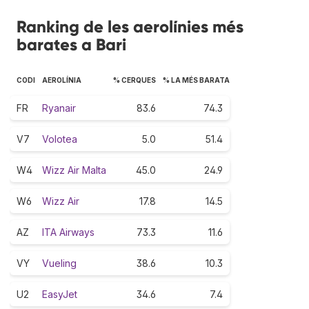
Ranking de les aerolínies més
barates a Bari
CODI
AEROLÍNIA
% CERQUES
% LA MÉS BARATA
FR
Ryanair
83.6
74.3
V7
Volotea
5.0
51.4
W4
Wizz Air Malta
45.0
24.9
W6
Wizz Air
17.8
14.5
AZ
ITA Airways
73.3
11.6
VY
Vueling
38.6
10.3
U2
EasyJet
34.6
7.4