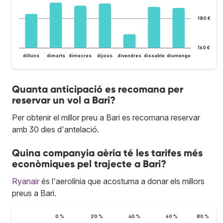
180 €
160 €
dilluns
dimarts
dimecres
dijous
divendres
dissabte
diumenge
Quanta anticipació es recomana per
reservar un vol a Bari?
Per obtenir el millor preu a Bari es recomana reservar
amb 30 dies d'antelació.
Quina companyia aèria té les tarifes més
econòmiques pel trajecte a Bari?
Ryanair
és l'aerolínia que acostuma a donar els millors
preus a Bari.
0 %
20 %
40 %
60 %
80 %