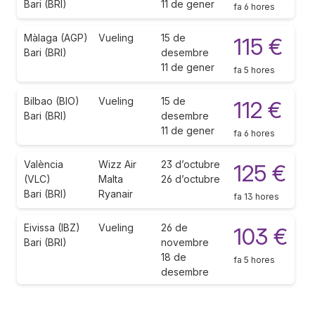
Bari (BRI)
11 de gener
fa 6 hores
Màlaga (AGP)
Vueling
15 de
115 €
Bari (BRI)
desembre
11 de gener
fa 5 hores
Bilbao (BIO)
Vueling
15 de
112 €
Bari (BRI)
desembre
11 de gener
fa 6 hores
València
Wizz Air
23 d’octubre
125 €
(VLC)
Malta
26 d’octubre
Bari (BRI)
Ryanair
fa 13 hores
Eivissa (IBZ)
Vueling
26 de
103 €
Bari (BRI)
novembre
18 de
fa 5 hores
desembre