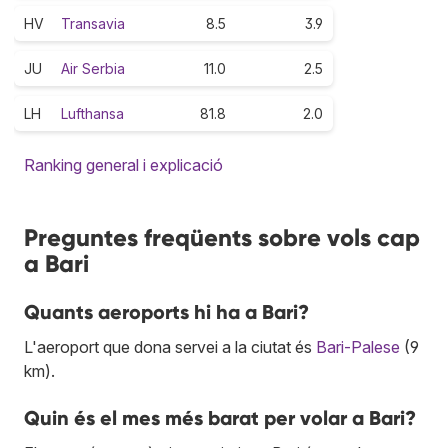
HV
Transavia
8.5
3.9
JU
Air Serbia
11.0
2.5
LH
Lufthansa
81.8
2.0
Ranking general i explicació
Preguntes freqüents sobre vols cap
a Bari
Quants aeroports hi ha a Bari?
L'aeroport que dona servei a la ciutat és
Bari-Palese
(9
km).
Quin és el mes més barat per volar a Bari?