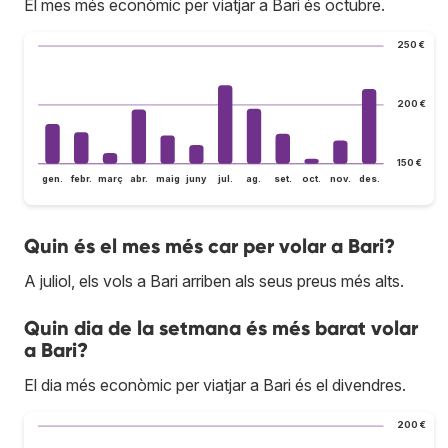
El mes més econòmic per viatjar a Bari és octubre.
250 €
200 €
150 €
gen.
febr.
març
abr.
maig
juny
jul.
ag.
set.
oct.
nov.
des.
Quin és el mes més car per volar a Bari?
A juliol, els vols a Bari arriben als seus preus més alts.
Quin dia de la setmana és més barat volar
a Bari?
El dia més econòmic per viatjar a Bari és el divendres.
200 €