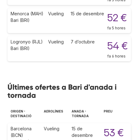
Menorca (MAH)
Vueling
15 de desembre
52 €
Bari (BRI)
fa 5 hores
Logronyo (RJL)
Vueling
7 d’octubre
54 €
Bari (BRI)
fa 6 hores
Últimes ofertes a Bari d'anada i
tornada
ORIGEN -
AEROLÍNIES
ANADA -
PREU
DESTINACIÓ
TORNADA
Barcelona
Vueling
15 de
53 €
(BCN)
desembre