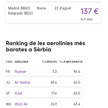
Madrid (MAD)
Iberia
23 d’agost
137 €
Belgrado (BEG)
fa 5 dies
Ranking de les aerolínies més
barates a Sèrbia
CODI
AEROLÍNIA
% CERQUES
% LA MÉS BARATA
FR
Ryanair
3.2
94.4
JU
Air Serbia
69.4
45.0
VF
AJet
17.6
45.0
W6
Wizz Air
26.9
43.4