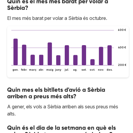
Quin és el mes més barat per volar a
Sèrbia?
El mes més barat per volar a Sèrbia és octubre.
600 €
400 €
200 €
gen.
febr.
març
abr.
maig
juny
jul.
ag.
set.
oct.
nov.
des.
Quin mes els bitllets d'avió a Sèrbia
arriben a preus més alts?
A gener, els vols a Sèrbia arriben als seus preus més
alts.
Quin és el dia de la setmana en què els