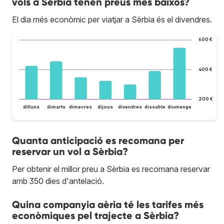
vols a Sèrbia tenen preus més baixos?
El dia més econòmic per viatjar a Sèrbia és el divendres.
600 €
400 €
200 €
dilluns
dimarts
dimecres
dijous
divendres
dissabte
diumenge
Quanta anticipació es recomana per
reservar un vol a Sèrbia?
Per obtenir el millor preu a Sèrbia es recomana reservar
amb 350 dies d'antelació.
Quina companyia aèria té les tarifes més
econòmiques pel trajecte a Sèrbia?