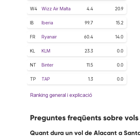
W4
Wizz Air Malta
4.4
20.9
IB
Iberia
99.7
15.2
FR
Ryanair
60.4
14.0
KL
KLM
23.3
0.0
NT
Binter
11.5
0.0
TP
TAP
1.3
0.0
Ranking general i explicació
Preguntes freqüents sobre vols
Quant dura un vol de Alacant a Sant