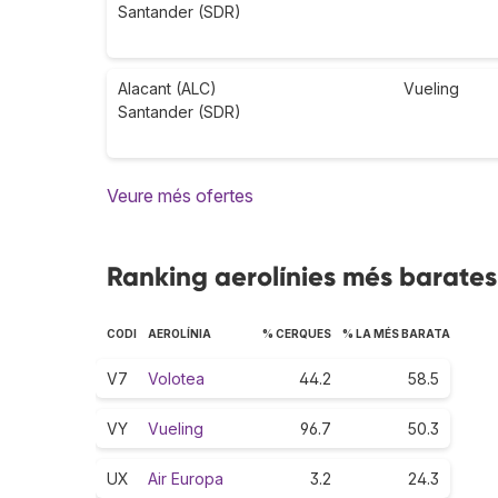
Santander (SDR)
Alacant (ALC)
Vueling
Santander (SDR)
Veure més ofertes
Ranking aerolínies més barates
CODI
AEROLÍNIA
% CERQUES
% LA MÉS BARATA
V7
Volotea
44.2
58.5
VY
Vueling
96.7
50.3
UX
Air Europa
3.2
24.3