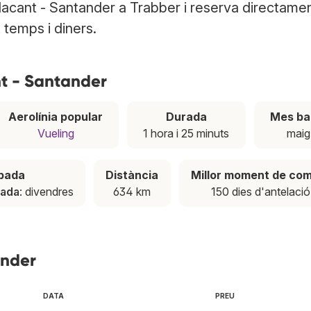
lacant - Santander a Trabber i reserva directamen
t temps i diners.
nt - Santander
Aerolínia popular
Durada
Mes ba
Vueling
1 hora i 25 minuts
maig
apada
Distància
Millor moment de co
nada
: divendres
634 km
150 dies d'antelació
ander
DATA
PREU