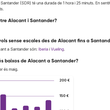
 Santander (SDR) té una durada de 1 hora i 25 minuts. En senti
ts.
entre Alacant i Santander?
ols sense escales des de Alacant fins a Santan
cant a Santander són:
Iberia
i
Vueling
.
és baixos de Alacant a Santander?
er és maig.
200 €
150 €