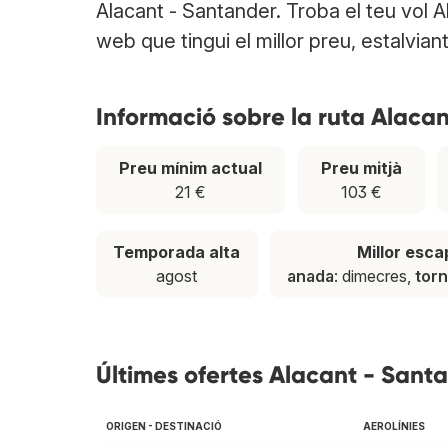
Alacant - Santander. Troba el teu vol A
web que tingui el millor preu, estalvian
Informació sobre la ruta Alaca
Preu mínim actual
Preu mitjà
21 €
103 €
Temporada alta
Millor esc
agost
anada
: dimecres,
tor
Últimes ofertes Alacant - Sant
ORIGEN - DESTINACIÓ
AEROLÍNIES