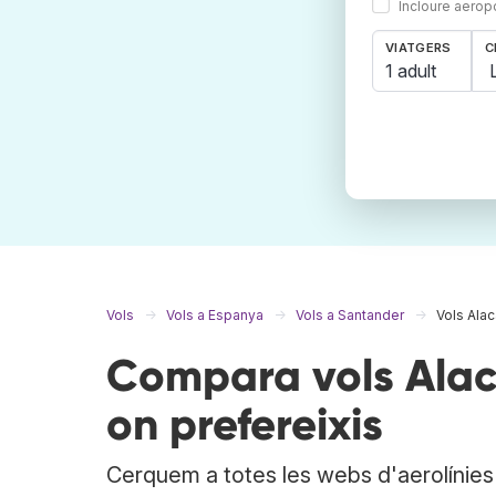
Incloure aerop
VIATGERS
C
1 adult
Vols
Vols a Espanya
Vols a Santander
Vols Alac
Compara vols Alac
on prefereixis
Cerquem a totes les webs d'aerolínies i