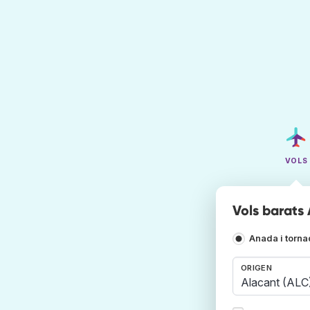
VOLS
Vols barats
Anada i torn
ORIGEN