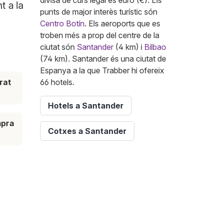
divisa de curs legal és euro (€). Els
t a la
punts de major interès turístic són
Centro Botín
. Els aeroports que es
troben més a prop del centre de la
ciutat són
Santander
(4 km) i
Bilbao
(74 km). Santander és una ciutat de
Espanya a la que Trabber hi ofereix
rat
66 hotels.
Hotels a Santander
mpra
Cotxes a Santander