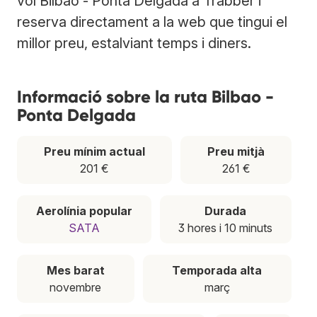
vol Bilbao - Ponta Delgada a Trabber i
reserva directament a la web que tingui el
millor preu, estalviant temps i diners.
Informació sobre la ruta Bilbao -
Ponta Delgada
Preu mínim actual
Preu mitjà
201 €
261 €
Aerolínia popular
Durada
SATA
3 hores i 10 minuts
Mes barat
Temporada alta
novembre
març