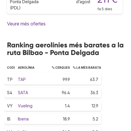
Ponta Delgada
d’agost
(PDL)
fa 5 dies
Veure més ofertes
Ranking aerolínies més barates a la
ruta Bilbao - Ponta Delgada
CODI
AEROLÍNIA
% CERQUES
% LA MÉS BARATA
TP
TAP
99.9
63.7
S4
SATA
96.4
36.3
VY
Vueling
1.4
12.9
IB
Iberia
18.9
5.2