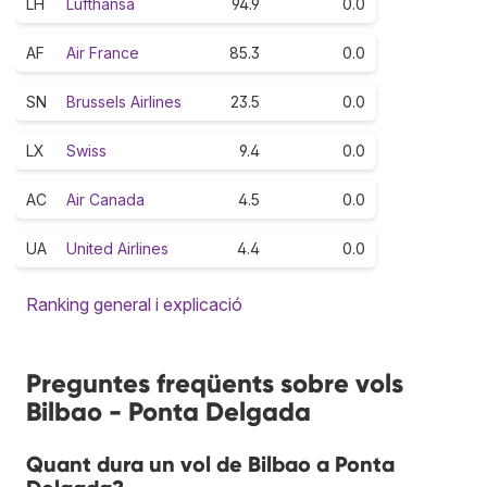
LH
Lufthansa
94.9
0.0
AF
Air France
85.3
0.0
SN
Brussels Airlines
23.5
0.0
LX
Swiss
9.4
0.0
AC
Air Canada
4.5
0.0
UA
United Airlines
4.4
0.0
Ranking general i explicació
Preguntes freqüents sobre vols
Bilbao - Ponta Delgada
Quant dura un vol de Bilbao a Ponta