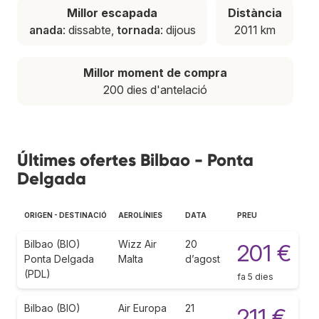
Millor escapada
Distància
anada
: dissabte,
tornada
: dijous
2011 km
Millor moment de compra
200 dies d'antelació
Últimes ofertes Bilbao - Ponta
Delgada
ORIGEN - DESTINACIÓ
AEROLÍNIES
DATA
PREU
Bilbao (BIO)
Wizz Air
20
201 €
Ponta Delgada
Malta
d’agost
(PDL)
fa 5 dies
Bilbao (BIO)
Air Europa
21
211 €